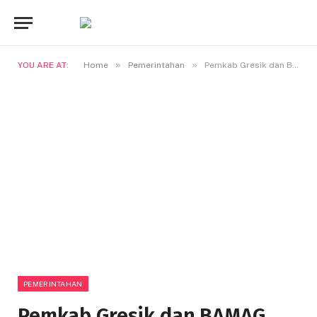
»
»
YOU ARE AT:
Home
Pemerintahan
Pemkab Gresik dan BAMAG, Cegah Rokok Ilegal Melalui Edukasi Cukai
PEMERINTAHAN
Pemkab Gresik dan BAMAG,