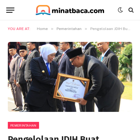
»
»
YOU ARE AT:
Home
Pemerintahan
Pengelolaan JDIH Buat Kabupaten Gresik Kembali Mendapat Penghargaan Dari Gubernur Jawa Timur
PEMERINTAHAN
Pengelolaan JDIH Buat