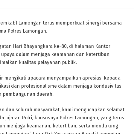
Pemkab) Lamongan terus memperkuat sinergi bersama
tama Polres Lamongan.
atan Hari Bhayangkara ke-80, di halaman Kantor
i upaya dalam menjaga keamanan dan ketertiban
malkan kualitas pelayanan publik.
ir mengikuti upacara menyampaikan apresiasi kepada
ikasi dan profesionalisme dalam menjaga kondusivitas
am pembangunan daerah.
n dan seluruh masyarakat, kami mengucapkan selamat
a jajaran Polri, khususnya Polres Lamongan, yang terus
lam menjaga keamanan, ketertiban, serta mendukung
n Lamongan,” tutur Pak Yes-sapaan Bupati Lamongan