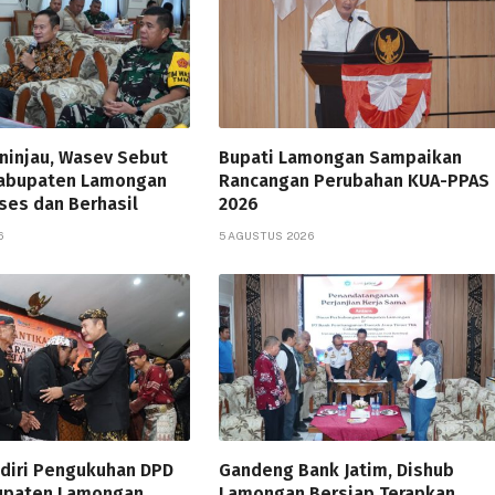
ninjau, Wasev Sebut
Bupati Lamongan Sampaikan
abupaten Lamongan
Rancangan Perubahan KUA-PPAS
ses dan Berhasil
2026
6
5 AGUSTUS 2026
adiri Pengukuhan DPD
Gandeng Bank Jatim, Dishub
upaten Lamongan
Lamongan Bersiap Terapkan