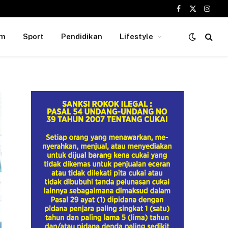
Facebook
X
Insta
(Twitter)
um
Sport
Pendidikan
Lifestyle