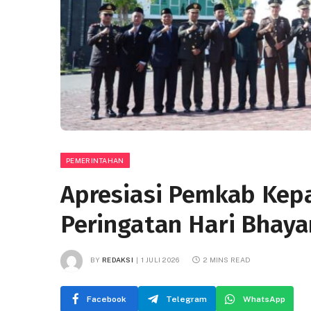
PEMERINTAHAN
Apresiasi Pemkab Kep
Peringatan Hari Bhay
BY
REDAKSI
1 JULI 2026
2 MINS READ
Facebook
Telegram
WhatsApp