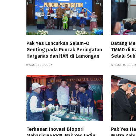
Pak Yes Luncurkan Salam-Q
Datang Me
Genting pada Puncak Peringatan
TMMD di K
Harganas dan HAN di Lamongan
Selalu Suk
6 AGUSTUS 2026
6 AGUSTUS 202
Terkesan Inovasi Biopori
Pak Yes H
Mahasiswa KKN, Pak Yes Ingin
Matra Kab