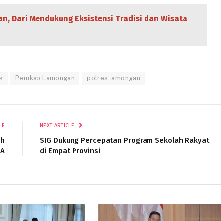
an, Dari Mendukung Eksistensi Tradisi dan Wisata
k
Pemkab Lamongan
polres lamongan
LE
NEXT ARTICLE
ah
SIG Dukung Percepatan Program Sekolah Rakyat
SA
di Empat Provinsi