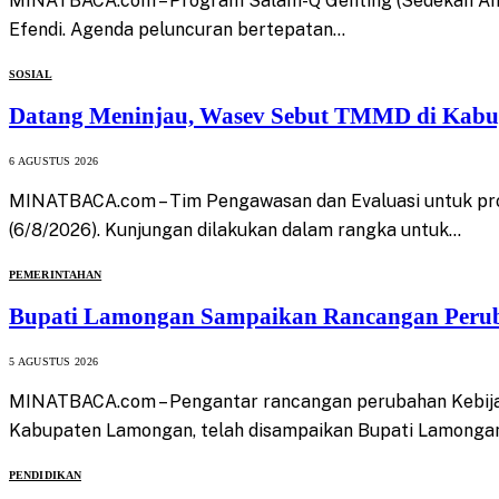
MINATBACA.com – Program Salam-Q Genting (Sedekah Amal
Efendi. Agenda peluncuran bertepatan…
SOSIAL
Datang Meninjau, Wasev Sebut TMMD di Kabup
6 AGUSTUS 2026
MINATBACA.com – Tim Pengawasan dan Evaluasi untuk p
(6/8/2026). Kunjungan dilakukan dalam rangka untuk…
PEMERINTAHAN
Bupati Lamongan Sampaikan Rancangan Per
5 AGUSTUS 2026
MINATBACA.com – Pengantar rancangan perubahan Kebija
Kabupaten Lamongan, telah disampaikan Bupati Lamonga
PENDIDIKAN