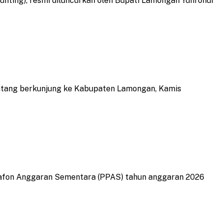
ting), resmi diluncurkan oleh Bupati Lamongan Yuhronur
tang berkunjung ke Kabupaten Lamongan, Kamis
afon Anggaran Sementara (PPAS) tahun anggaran 2026