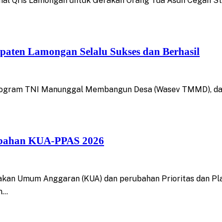
 Qris Lamongan untuk Gerakan Orang Tua Asuh Cegah Stun
aten Lamongan Selalu Sukses dan Berhasil
rogram TNI Manunggal Membangun Desa (Wasev TMMD), da
ubahan KUA-PPAS 2026
kan Umum Anggaran (KUA) dan perubahan Prioritas dan Pl
n…