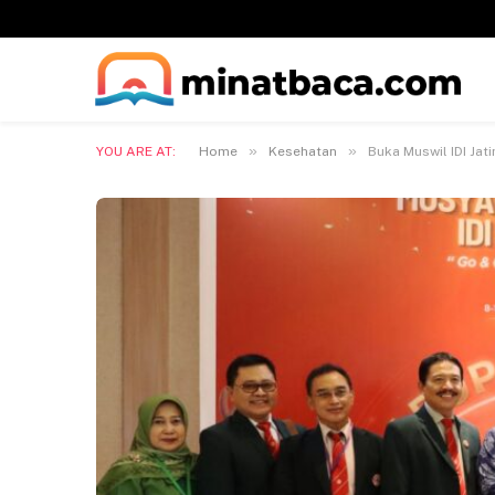
»
»
YOU ARE AT:
Home
Kesehatan
Buka Muswil IDI Ja