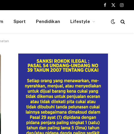
Facebook
X
Insta
(Twitter)
um
Sport
Pendidikan
Lifestyle
hatan