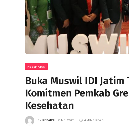
KESEHATAN
Buka Muswil IDI Jatim 
Komitmen Pemkab Gre
Kesehatan
BY
REDAKSI
8 MEI 2026
4 MINS READ