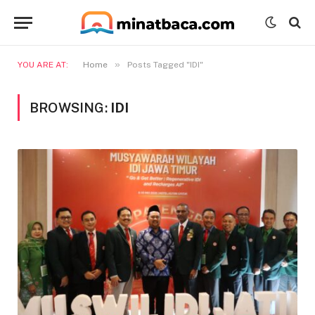
»
YOU ARE AT:
Home
Posts Tagged "IDI"
BROWSING:
IDI