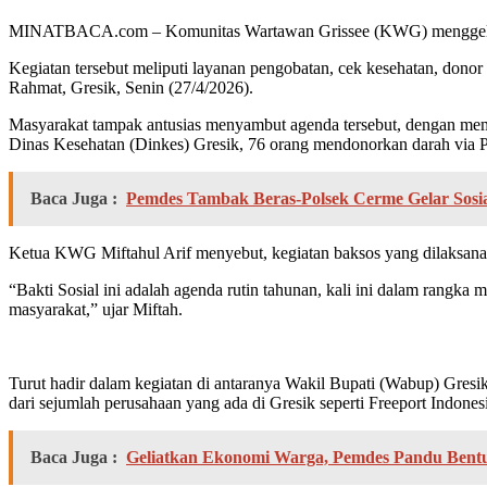
MINATBACA.com – Komunitas Wartawan Grissee (KWG) menggelar bakt
Kegiatan tersebut meliputi layanan pengobatan, cek kesehatan, donor
Rahmat, Gresik, Senin (27/4/2026).
Masyarakat tampak antusias menyambut agenda tersebut, dengan memad
Dinas Kesehatan (Dinkes) Gresik, 76 orang mendonorkan darah via 
Baca Juga :
Pemdes Tambak Beras-Polsek Cerme Gelar Sosia
Ketua KWG Miftahul Arif menyebut, kegiatan baksos yang dilaksanak
“Bakti Sosial ini adalah agenda rutin tahunan, kali ini dalam rang
masyarakat,” ujar Miftah.
Turut hadir dalam kegiatan di antaranya Wakil Bupati (Wabup) Gresi
dari sejumlah perusahaan yang ada di Gresik seperti Freeport Indones
Baca Juga :
Geliatkan Ekonomi Warga, Pemdes Pandu Bent