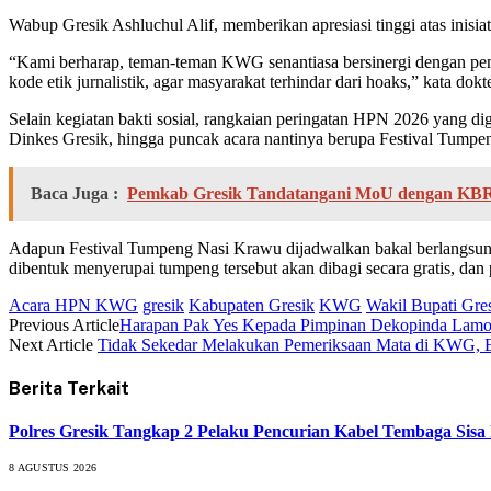
Wabup Gresik Ashluchul Alif, memberikan apresiasi tinggi atas ini
“Kami berharap, teman-teman KWG senantiasa bersinergi dengan pe
kode etik jurnalistik, agar masyarakat terhindar dari hoaks,” kata do
Selain kegiatan bakti sosial, rangkaian peringatan HPN 2026 yang d
Dinkes Gresik, hingga puncak acara nantinya berupa Festival Tump
Baca Juga :
Pemkab Gresik Tandatangani MoU dengan KBR
Adapun Festival Tumpeng Nasi Krawu dijadwalkan bakal berlangsung
dibentuk menyerupai tumpeng tersebut akan dibagi secara gratis, dan 
Acara HPN KWG
gresik
Kabupaten Gresik
KWG
Wakil Bupati Gres
Previous Article
Harapan Pak Yes Kepada Pimpinan Dekopinda Lamo
Next Article
Tidak Sekedar Melakukan Pemeriksaan Mata di KWG, E
Berita Terkait
Polres Gresik Tangkap 2 Pelaku Pencurian Kabel Tembaga Sisa
8 AGUSTUS 2026