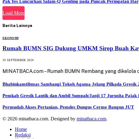
Pak Yes Luncurkan Salam-Q Genting pada Puncak Peringatan H
Load More
Berita Lainnya
EKONOMI
Rumah BUMN SIG Dukung UMKM Sirop Buah Kawi
19 SEPTEMBER 2024
MINATBACA.com – Rumah BUMN Rembang yang dikelola ol
Bhabinkamtibmas Sambangi Tokoh Agama Jelang Pilkada Gresik 
Pemkab Gresik Lantik dan Ambil Sumpah/Janji 17 Jurusita Pajak
Permudah Akses Pertanian, Pemdes Dungus Cerme Bangun JUT
© 2026 minatbaca.com. Designed by
minatbaca.com
.
Home
Redaksi