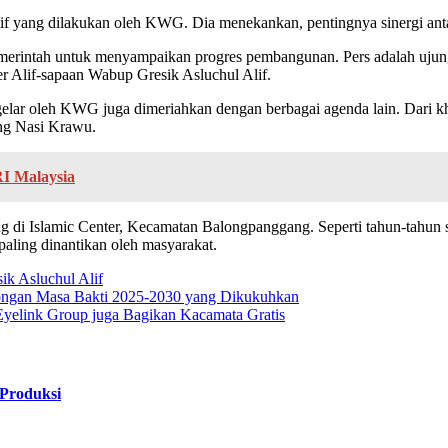
siatif yang dilakukan oleh KWG. Dia menekankan, pentingnya sinergi 
merintah untuk menyampaikan progres pembangunan. Pers adalah uju
kter Alif-sapaan Wabup Gresik Asluchul Alif.
igelar oleh KWG juga dimeriahkan dengan berbagai agenda lain. Dari k
eng Nasi Krawu.
I Malaysia
 di Islamic Center, Kecamatan Balongpanggang. Seperti tahun-tahun
paling dinantikan oleh masyarakat.
ik Asluchul Alif
ngan Masa Bakti 2025-2030 yang Dikukuhkan
yelink Group juga Bagikan Kacamata Gratis
 Produksi