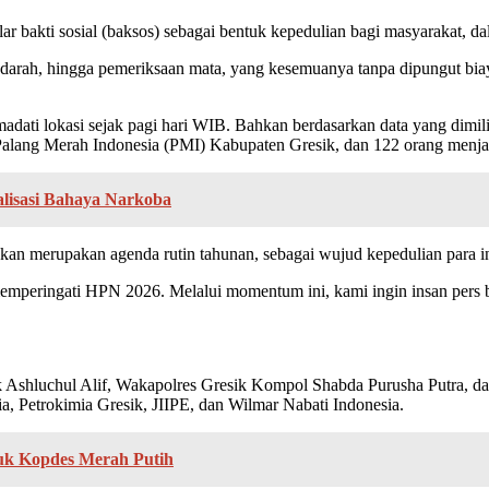
i sosial (baksos) sebagai bentuk kepedulian bagi masyarakat, dal
 darah, hingga pemeriksaan mata, yang kesemuanya tanpa dipungut biaya
ati lokasi sejak pagi hari WIB. Bahkan berdasarkan data yang dimili
Palang Merah Indonesia (PMI) Kabupaten Gresik, dan 122 orang menj
lisasi Bahaya Narkoba
an merupakan agenda rutin tahunan, sebagai wujud kepedulian para i
ka memperingati HPN 2026. Melalui momentum ini, kami ingin insan pers
k Ashluchul Alif, Wakapolres Gresik Kompol Shabda Purusha Putra, da
ia, Petrokimia Gresik, JIIPE, dan Wilmar Nabati Indonesia.
uk Kopdes Merah Putih