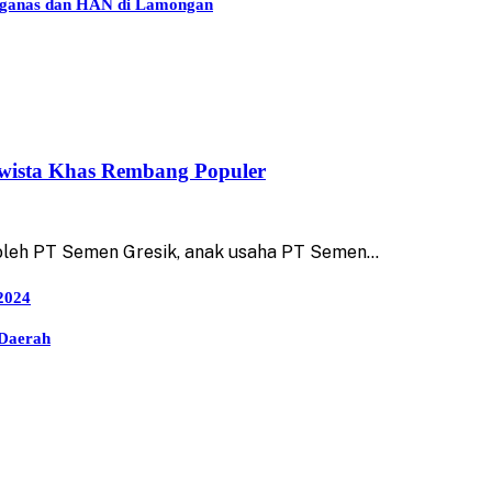
arganas dan HAN di Lamongan
sta Khas Rembang Populer
eh PT Semen Gresik, anak usaha PT Semen…
2024
 Daerah