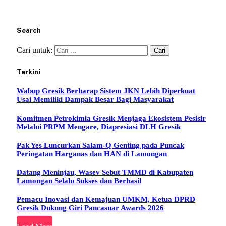
Search
Cari untuk:
Terkini
Wabup Gresik Berharap Sistem JKN Lebih Diperkuat
Usai Memiliki Dampak Besar Bagi Masyarakat
Komitmen Petrokimia Gresik Menjaga Ekosistem Pesisir
Melalui PRPM Mengare, Diapresiasi DLH Gresik
Pak Yes Luncurkan Salam-Q Genting pada Puncak
Peringatan Harganas dan HAN di Lamongan
Datang Meninjau, Wasev Sebut TMMD di Kabupaten
Lamongan Selalu Sukses dan Berhasil
Pemacu Inovasi dan Kemajuan UMKM, Ketua DPRD
Gresik Dukung Giri Pancasuar Awards 2026