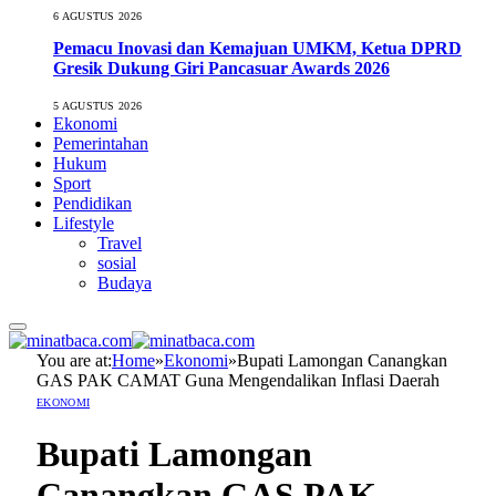
6 AGUSTUS 2026
Pemacu Inovasi dan Kemajuan UMKM, Ketua DPRD
Gresik Dukung Giri Pancasuar Awards 2026
5 AGUSTUS 2026
Ekonomi
Pemerintahan
Hukum
Sport
Pendidikan
Lifestyle
Travel
sosial
Budaya
You are at:
Home
»
Ekonomi
»
Bupati Lamongan Canangkan
GAS PAK CAMAT Guna Mengendalikan Inflasi Daerah
EKONOMI
Bupati Lamongan
Canangkan GAS PAK