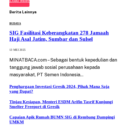
Load More
Berita Lainnya
BUDAYA
SIG Fasilitasi Keberangkatan 278 Jamaah
Haji Asal Jatim, Sumbar dan Sulsel
13 MEI 2025
MINATBACA.com – Sebagai bentuk kepedulian dan
tanggung jawab sosial perusahaan kepada
masyarakat, PT Semen Indonesia…
Penghargaan Investasi Gresik 2024, Pihak Mana Saja
yang Dapat?
Tinjau Kesiapan, Menteri ESDM Arifin Tasrif Kunjungi
Smelter Freeport di Gresik
Capaian Apik Rumah BUMN SIG di Rembang Dampingi
UMKM