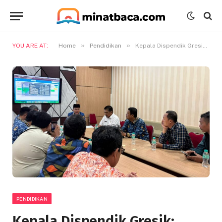
»
»
YOU ARE AT:
Home
Pendidikan
Kepala Dispendik Gresik; Seluruh Tahapan SPMB Telah Dilaksanakan Sesuai Ketentuan yang Berlaku
PENDIDIKAN
Kepala Dispendik Gresik;