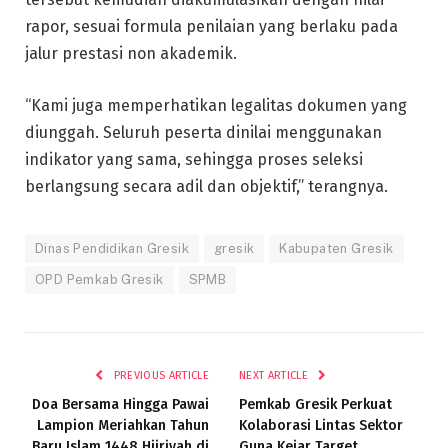
rapor, sesuai formula penilaian yang berlaku pada
jalur prestasi non akademik.
“Kami juga memperhatikan legalitas dokumen yang
diunggah. Seluruh peserta dinilai menggunakan
indikator yang sama, sehingga proses seleksi
berlangsung secara adil dan objektif,” terangnya.
Dinas Pendidikan Gresik
gresik
Kabupaten Gresik
OPD Pemkab Gresik
SPMB
PREVIOUS ARTICLE
NEXT ARTICLE
Doa Bersama Hingga Pawai
Pemkab Gresik Perkuat
Lampion Meriahkan Tahun
Kolaborasi Lintas Sektor
Baru Islam 1448 Hijriyah di
Guna Kejar Target