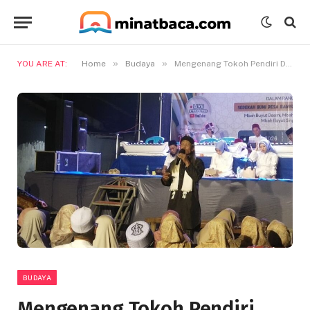
»
»
YOU ARE AT:
Home
Budaya
Mengenang Tokoh Pendiri Desa, Selama 3 Hari Desa Banyuwangi Manyar Gelar Sedekah Bumi
BUDAYA
Mengenang Tokoh Pendiri