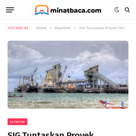
»
»
YOU ARE AT:
Home
Ekonomi
SIG Tuntaskan Proyek Pengembangan Dermaga dan Fasilitas Ekspor Tuban, Lirik Perluasan Pasar Global
EKONOMI
SIG Tuntaskan Proyek