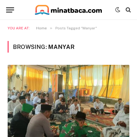
»
YOU ARE AT:
Home
Posts Tagged "Manyar"
BROWSING:
MANYAR