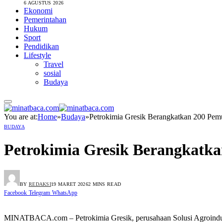
6 AGUSTUS 2026
Ekonomi
Pemerintahan
Hukum
Sport
Pendidikan
Lifestyle
Travel
sosial
Budaya
You are at:
Home
»
Budaya
»
Petrokimia Gresik Berangkatkan 200 Pemu
BUDAYA
Petrokimia Gresik Berangkatka
BY
REDAKSI
19 MARET 2026
2 MINS READ
Facebook
Telegram
WhatsApp
MINATBACA.com – Petrokimia Gresik, perusahaan Solusi Agroindust