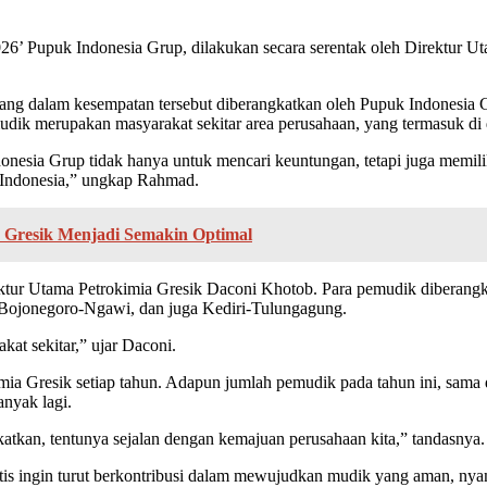
Pupuk Indonesia Grup, dilakukan secara serentak oleh Direktur Uta
 dalam kesempatan tersebut diberangkatkan oleh Pupuk Indonesia Gr
dik merupakan masyarakat sekitar area perusahaan, yang termasuk di 
nesia Grup tidak hanya untuk mencari keuntungan, tetapi juga memilik
 Indonesia,” ungkap Rahmad.
a Gresik Menjadi Semakin Optimal
ktur Utama Petrokimia Gresik Daconi Khotob. Para pemudik diberangk
ojonegoro-Ngawi, dan juga Kediri-Tulungagung.
at sekitar,” ujar Daconi.
mia Gresik setiap tahun. Adapun jumlah pemudik pada tahun ini, sama 
anyak lagi.
kan, tentunya sejalan dengan kemajuan perusahaan kita,” tandasnya.
is ingin turut berkontribusi dalam mewujudkan mudik yang aman, nyam