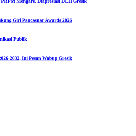
ui PRPM Mengare, Diapresiasi DLH Gresik
ung Giri Pancasuar Awards 2026
ikasi Publik
026-2032, Ini Pesan Wabup Gresik