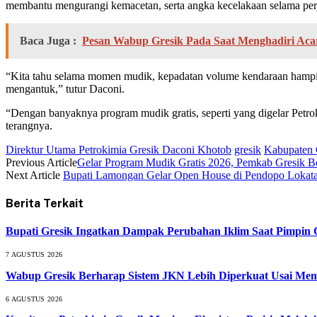
membantu mengurangi kemacetan, serta angka kecelakaan selama per
Baca Juga :
Pesan Wabup Gresik Pada Saat Menghadiri Ac
“Kita tahu selama momen mudik, kepadatan volume kendaraan hampir t
mengantuk,” tutur Daconi.
“Dengan banyaknya program mudik gratis, seperti yang digelar Petr
terangnya.
Direktur Utama Petrokimia Gresik Daconi Khotob
gresik
Kabupaten 
Previous Article
Gelar Program Mudik Gratis 2026, Pemkab Gresik 
Next Article
Bupati Lamongan Gelar Open House di Pendopo Lokata
Berita Terkait
Bupati Gresik Ingatkan Dampak Perubahan Iklim Saat Pimpin 
7 AGUSTUS 2026
Wabup Gresik Berharap Sistem JKN Lebih Diperkuat Usai Mem
6 AGUSTUS 2026