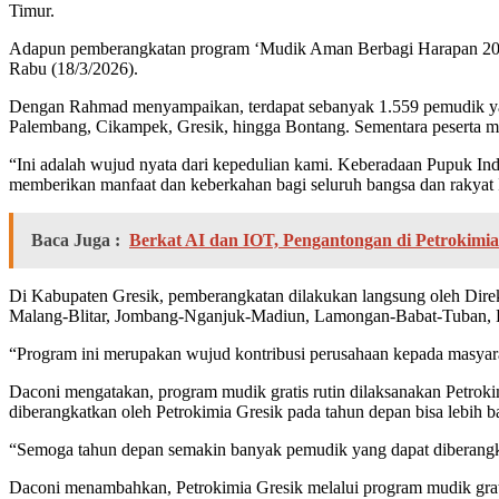
Timur.
Adapun pemberangkatan program ‘Mudik Aman Berbagi Harapan 2026’ 
Rabu (18/3/2026).
Dengan Rahmad menyampaikan, terdapat sebanyak 1.559 pemudik yang
Palembang, Cikampek, Gresik, hingga Bontang. Sementara peserta mu
“Ini adalah wujud nyata dari kepedulian kami. Keberadaan Pupuk Indo
memberikan manfaat dan keberkahan bagi seluruh bangsa dan rakyat
Baca Juga :
Berkat AI dan IOT, Pengantongan di Petrokimi
Di Kabupaten Gresik, pemberangkatan dilakukan langsung oleh Dire
Malang-Blitar, Jombang-Nganjuk-Madiun, Lamongan-Babat-Tuban, B
“Program ini merupakan wujud kontribusi perusahaan kepada masyarak
Daconi mengatakan, program mudik gratis rutin dilaksanakan Petroki
diberangkatkan oleh Petrokimia Gresik pada tahun depan bisa lebih b
“Semoga tahun depan semakin banyak pemudik yang dapat diberangkat
Daconi menambahkan, Petrokimia Gresik melalui program mudik grat