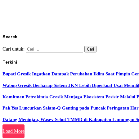
Search
Cari untuk:
Terkini
Bupati Gresik Ingatkan Dampak Perubahan Iklim Saat Pimpin Ge
Wabup Gresik Berharap Sistem JKN Lebih Diperkuat Usai Memil
Komitmen Petrokimia Gresik Menjaga Ekosistem Pesisir Melalui
Pak Yes Luncurkan Salam-Q Genting pada Puncak Peringatan H
Datang Meninjau, Wasev Sebut TMMD di Kabupaten Lamongan Sela
Load More