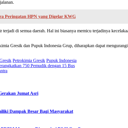
jalanan.
ara Peringatan HPN yang Digelar KWG
erjadi di semua daerah. Hal ini biasanya memicu terjadinya kecelakaa
okimia Gresik dan Pupuk Indonesia Grup, diharapkan dapat mengurangi 
Gresik
Petrokimia Gresik
Pupuk Indonesia
Berangkatkan 750 Pemudik dengan 15 Bus
ntra
Gerakan Jumat Asri
iliki Dampak Besar Bagi Masyarakat