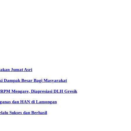
rakan Jumat Asri
iki Dampak Besar Bagi Masyarakat
 PRPM Mengare, Diapresiasi DLH Gresik
arganas dan HAN di Lamongan
lu Sukses dan Berhasil