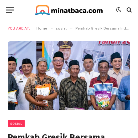
»
»
YOU ARE AT:
Home
sosial
Pemkab Gresik Bersama Industri Migas Gelontorkan Bansos Untuk 4.895 Nelayan
SOSIAL
Pemkab Gresik Bersama