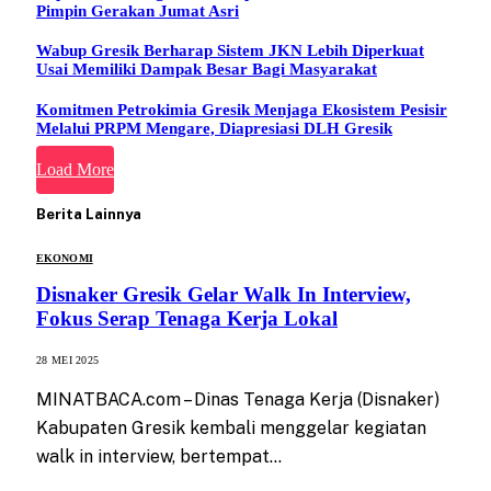
Pimpin Gerakan Jumat Asri
Wabup Gresik Berharap Sistem JKN Lebih Diperkuat
Usai Memiliki Dampak Besar Bagi Masyarakat
Komitmen Petrokimia Gresik Menjaga Ekosistem Pesisir
Melalui PRPM Mengare, Diapresiasi DLH Gresik
Load More
Berita Lainnya
EKONOMI
Disnaker Gresik Gelar Walk In Interview,
Fokus Serap Tenaga Kerja Lokal
28 MEI 2025
MINATBACA.com – Dinas Tenaga Kerja (Disnaker)
Kabupaten Gresik kembali menggelar kegiatan
walk in interview, bertempat…