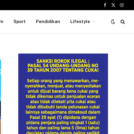
Facebook
X
Insta
(Twitter)
um
Sport
Pendidikan
Lifestyle