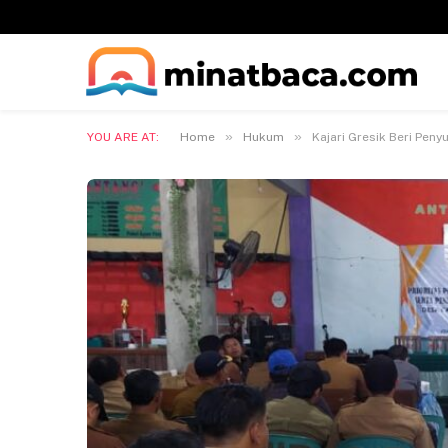
»
»
YOU ARE AT:
Home
Hukum
Kajari Gresik Beri Pe