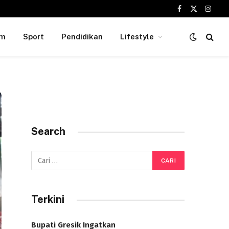
Facebook
X
Insta
(Twitter)
um
Sport
Pendidikan
Lifestyle
Search
Terkini
Bupati Gresik Ingatkan