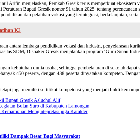
ul Arifin menjelaskan, Pemkab Gresik terus memperkuat ekosistem vok
ui Peraturan Bupati Gresik nomor 91 tahun 2025, tentang perencanaan s
endidikan dan pelatihan vokasi yang terintegrasi, berkelanjutan, sert
atihan K3
aan antara lembaga pendidikan vokasi dan industri, penyelarasan kurik
asitas SDM, Disnaker Gresik menjalankan program ‘Guru Sinau Indus
n kebutuhan dunia usaha, sehingga pembelajaran di sekolah dapat s
 sebanyak 450 peserta, dengan 438 peserta dinyatakan kompeten. Denga
etapi juga memiliki sertifikat kompetensi yang menjadi bukti kemampua
il Bupati Gresik Asluchul Alif
egiatan Bulan Suro di Kabupaten Lamongan
 Kemampuan Mengintepretasi juga Karakter
iliki Dampak Besar Bagi Masyarakat