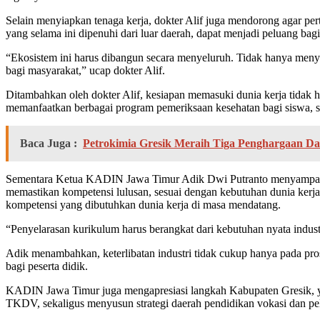
Selain menyiapkan tenaga kerja, dokter Alif juga mendorong agar pe
yang selama ini dipenuhi dari luar daerah, dapat menjadi peluang 
“Ekosistem ini harus dibangun secara menyeluruh. Tidak hanya menyi
bagi masyarakat,” ucap dokter Alif.
Ditambahkan oleh dokter Alif, kesiapan memasuki dunia kerja tidak ha
memanfaatkan berbagai program pemeriksaan kesehatan bagi siswa, se
Baca Juga :
Petrokimia Gresik Meraih Tiga Penghargaan Da
Sementara Ketua KADIN Jawa Timur Adik Dwi Putranto menyampaikan
memastikan kompetensi lulusan, sesuai dengan kebutuhan dunia kerj
kompetensi yang dibutuhkan dunia kerja di masa mendatang.
“Penyelarasan kurikulum harus berangkat dari kebutuhan nyata industr
Adik menambahkan, keterlibatan industri tidak cukup hanya pada pr
bagi peserta didik.
KADIN Jawa Timur juga mengapresiasi langkah Kabupaten Gresik, ya
TKDV, sekaligus menyusun strategi daerah pendidikan vokasi dan pel