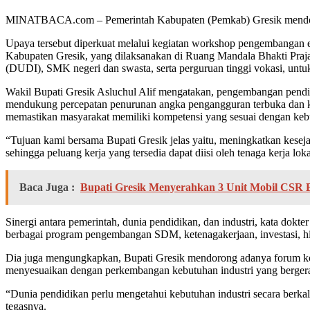
MINATBACA.com – Pemerintah Kabupaten (Pemkab) Gresik mendorong
Upaya tersebut diperkuat melalui kegiatan workshop pengembangan ek
Kabupaten Gresik, yang dilaksanakan di Ruang Mandala Bhakti Praj
(DUDI), SMK negeri dan swasta, serta perguruan tinggi vokasi, untu
Wakil Bupati Gresik Asluchul Alif mengatakan, pengembangan pendi
mendukung percepatan penurunan angka pengangguran terbuka dan ke
memastikan masyarakat memiliki kompetensi yang sesuai dengan k
“Tujuan kami bersama Bupati Gresik jelas yaitu, meningkatkan kesej
sehingga peluang kerja yang tersedia dapat diisi oleh tenaga kerja lok
Baca Juga :
Bupati Gresik Menyerahkan 3 Unit Mobil CSR
Sinergi antara pemerintah, dunia pendidikan, dan industri, kata do
berbagai program pengembangan SDM, ketenagakerjaan, investasi, 
Dia juga mengungkapkan, Bupati Gresik mendorong adanya forum kom
menyesuaikan dengan perkembangan kebutuhan industri yang bergera
“Dunia pendidikan perlu mengetahui kebutuhan industri secara berkala.
tegasnya.