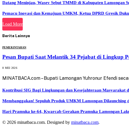
Datang Meninjau, Wasev Sebut TMMD di Kabupaten Lamongan Sela
Pemacu Inovasi dan Kemajuan UMKM, Ketua DPRD Gresik Dukun
Load More
Berita Lainnya
PEMERINTAHAN
Pesan Bupati Saat Melantik 34 Pejabat di Lingku
8 MEI 2026
MINATBACA.com – Bupati Lamongan Yuhronur Efendi secar
Kontribusi SIG Bagi Lingkungan dan Kesejahteraan Masyarakat d
Membanggakan! Sepuluh Produk UMKM Lamongan Dilaunching di
Hari Pramuka ke-64, Kwarcab Gerakan Pramuka Lamongan Laku
© 2026 minatbaca.com. Designed by
minatbaca.com
.