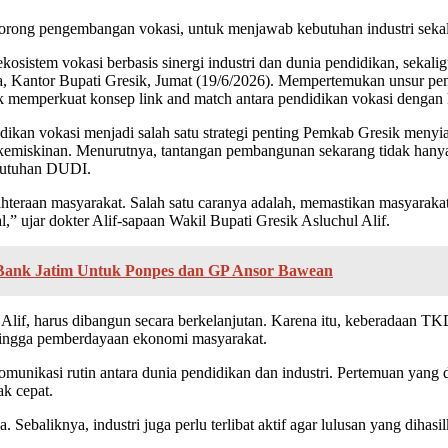
 pengembangan vokasi, untuk menjawab kebutuhan industri sekalig
osistem vokasi berbasis sinergi industri dan dunia pendidikan, seka
a, Kantor Bupati Gresik, Jumat (19/6/2026). Mempertemukan unsur pe
k memperkuat konsep link and match antara pendidikan vokasi dengan 
dikan vokasi menjadi salah satu strategi penting Pemkab Gresik men
miskinan. Menurutnya, tantangan pembangunan sekarang tidak hanya 
ebutuhan DUDI.
ahteraan masyarakat. Salah satu caranya adalah, memastikan masyaraka
al,” ujar dokter Alif-sapaan Wakil Bupati Gresik Asluchul Alif.
 Bank Jatim Untuk Ponpes dan GP Ansor Bawean
kter Alif, harus dibangun secara berkelanjutan. Karena itu, keberada
hingga pemberdayaan ekonomi masyarakat.
unikasi rutin antara dunia pendidikan dan industri. Pertemuan yang
k cepat.
 Sebaliknya, industri juga perlu terlibat aktif agar lulusan yang diha