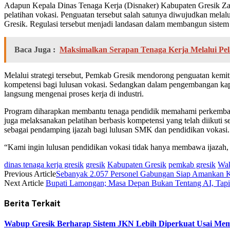
Adapun Kepala Dinas Tenaga Kerja (Disnaker) Kabupaten Gresik Zain
pelatihan vokasi. Penguatan tersebut salah satunya diwujudkan melal
Gresik. Regulasi tersebut menjadi landasan dalam membangun sistem p
Baca Juga :
Maksimalkan Serapan Tenaga Kerja Melalui Pel
Melalui strategi tersebut, Pemkab Gresik mendorong penguatan kemitr
kompetensi bagi lulusan vokasi. Sedangkan dalam pengembangan kap
langsung mengenai proses kerja di industri.
Program diharapkan membantu tenaga pendidik memahami perkembanga
juga melaksanakan pelatihan berbasis kompetensi yang telah diikuti
sebagai pendamping ijazah bagi lulusan SMK dan pendidikan vokasi.
“Kami ingin lulusan pendidikan vokasi tidak hanya membawa ijazah, t
dinas tenaga kerja gresik
gresik
Kabupaten Gresik
pemkab gresik
Wak
Previous Article
Sebanyak 2.057 Personel Gabungan Siap Amankan K
Next Article
Bupati Lamongan; Masa Depan Bukan Tentang AI, Tapi
Berita Terkait
Wabup Gresik Berharap Sistem JKN Lebih Diperkuat Usai Mem