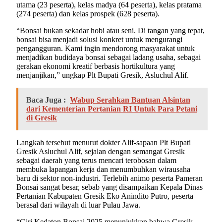
utama (23 peserta), kelas madya (64 peserta), kelas pratama
(274 peserta) dan kelas prospek (628 peserta).
“Bonsai bukan sekadar hobi atau seni. Di tangan yang tepat,
bonsai bisa menjadi solusi konkret untuk mengurangi
pengangguran. Kami ingin mendorong masyarakat untuk
menjadikan budidaya bonsai sebagai ladang usaha, sebagai
gerakan ekonomi kreatif berbasis hortikultura yang
menjanjikan,” ungkap Plt Bupati Gresik, Asluchul Alif.
Baca Juga :
Wabup Serahkan Bantuan Alsintan
dari Kementerian Pertanian RI Untuk Para Petani
di Gresik
Langkah tersebut menurut dokter Alif-sapaan Plt Bupati
Gresik Asluchul Alif, sejalan dengan semangat Gresik
sebagai daerah yang terus mencari terobosan dalam
membuka lapangan kerja dan menumbuhkan wirausaha
baru di sektor non-industri. Terlebih animo peserta Pameran
Bonsai sangat besar, sebab yang disampaikan Kepala Dinas
Pertanian Kabupaten Gresik Eko Anindito Putro, peserta
berasal dari wilayah di luar Pulau Jawa.
“Giri Kedaton Bonsai 2025 menunjukkan bahwa Gresik