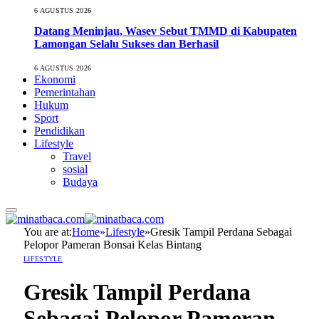
6 AGUSTUS 2026
Datang Meninjau, Wasev Sebut TMMD di Kabupaten
Lamongan Selalu Sukses dan Berhasil
6 AGUSTUS 2026
Ekonomi
Pemerintahan
Hukum
Sport
Pendidikan
Lifestyle
Travel
sosial
Budaya
You are at:
Home
»
Lifestyle
»
Gresik Tampil Perdana Sebagai
Pelopor Pameran Bonsai Kelas Bintang
LIFESTYLE
Gresik Tampil Perdana
Sebagai Pelopor Pameran