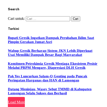
Search
Cari untuk:
Terkini
Bupati Gresik Ingatkan Dampak Perubahan Iklim Saat
Pimpin Gerakan Jumat Asri
Wabup Gresik Berharap Sistem JKN Lebih Diperkuat
Usai Memiliki Dampak Besar Bagi Masyarakat
Komitmen Petrokimia Gresik Menjaga Ekosistem Pesisir
Melalui PRPM Mengare, Diapresiasi DLH Gresik
Pak Yes Luncurkan Salam-Q Genting pada Puncak
Peringatan Harganas dan HAN di Lamongan
Datang Meninjau, Wasev Sebut TMMD di Kabupaten
Lamongan Selalu Sukses dan Berhasil
Load More