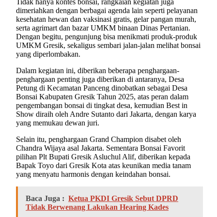
Tidak hanya kontes bonsai, rangkaian kegiatan juga
dimeriahkan dengan berbagai agenda lain seperti pelayanan
kesehatan hewan dan vaksinasi gratis, gelar pangan murah,
serta agrimart dan bazar UMKM binaan Dinas Pertanian.
Dengan begitu, pengunjung bisa menikmati produk-produk
UMKM Gresik, sekaligus sembari jalan-jalan melihat bonsai
yang diperlombakan.
Dalam kegiatan ini, diberikan beberapa penghargaan-
penghargaan penting juga diberikan di antaranya, Desa
Petung di Kecamatan Panceng dinobatkan sebagai Desa
Bonsai Kabupaten Gresik Tahun 2025, atas peran dalam
pengembangan bonsai di tingkat desa, kemudian Best in
Show diraih oleh Andre Sutanto dari Jakarta, dengan karya
yang memukau dewan juri.
Selain itu, penghargaan Grand Champion disabet oleh
Chandra Wijaya asal Jakarta. Sementara Bonsai Favorit
pilihan Plt Bupati Gresik Asluchul Alif, diberikan kepada
Bapak Toyo dari Gresik Kota atas keunikan media tanam
yang menyatu harmonis dengan keindahan bonsai.
Baca Juga :
Ketua PKDI Gresik Sebut DPRD
Tidak Berwenang Lakukan Hearing Kades