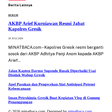
Berita Lainnya
HUKUM
AKBP Arief Kurniawan Resmi Jabat
Kapolres Gresik
18 JULI 2024
MINATBACA.com – Kapolres Gresik resmi berganti
sosok dari AKBP Adhitya Panji Anom kepada AKBP
Arief…
Jalan Kapten Darmo Sugondo Rusak Diperbaiki Usai
Disidak Wabup Gresik
Apel Pasukan dan Pengecekan Alat Antisipasi Potensi
Kebencanaan
Insan Petrokimia Gresik Buat Kegiatan Vlog di Gunung
Penanggungan
© 2026 minatbaca.com. Designed by
minatbaca.com
.