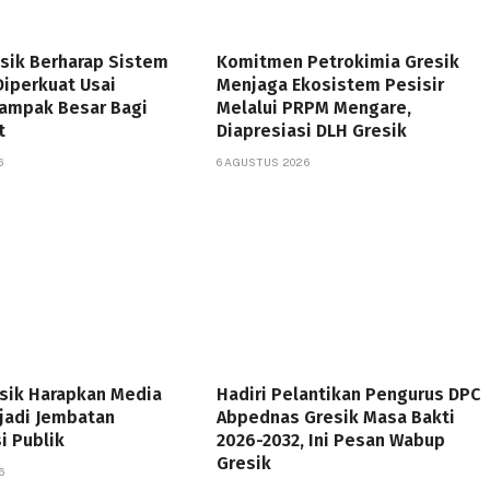
sik Berharap Sistem
Komitmen Petrokimia Gresik
Diperkuat Usai
Menjaga Ekosistem Pesisir
Dampak Besar Bagi
Melalui PRPM Mengare,
t
Diapresiasi DLH Gresik
6
6 AGUSTUS 2026
esik Harapkan Media
Hadiri Pelantikan Pengurus DPC
jadi Jembatan
Abpednas Gresik Masa Bakti
i Publik
2026-2032, Ini Pesan Wabup
Gresik
6