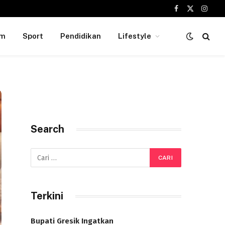
Facebook
X
Insta
(Twitter)
um
Sport
Pendidikan
Lifestyle
Search
Terkini
Bupati Gresik Ingatkan