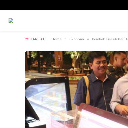
»
»
YOU ARE AT:
Home
Ekonomi
Pemkab Gresik Beri A