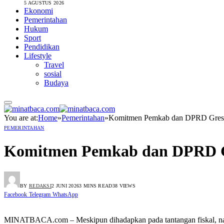
5 AGUSTUS 2026
Ekonomi
Pemerintahan
Hukum
Sport
Pendidikan
Lifestyle
Travel
sosial
Budaya
You are at:
Home
»
Pemerintahan
»
Komitmen Pemkab dan DPRD Gresik
PEMERINTAHAN
Komitmen Pemkab dan DPRD Gr
BY
REDAKSI
2 JUNI 2026
3 MINS READ
38
VIEWS
Facebook
Telegram
WhatsApp
MINATBACA.com – Meskipun dihadapkan pada tantangan fiskal, nam