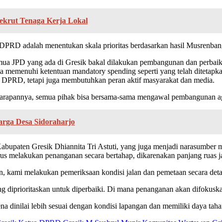
ekrut Tenaga Kerja Lokal
 DPRD adalah menentukan skala prioritas berdasarkan hasil Musrenbang,
ua JPD yang ada di Gresik bakal dilakukan pembangunan dan perbaika
 memenuhi ketentuan mandatory spending seperti yang telah ditetapk
 DPRD, tetapi juga membutuhkan peran aktif masyarakat dan media.
Harapannya, semua pihak bisa bersama-sama mengawal pembangunan agar
arga Desa Sidoraharjo
aten Gresik Dhiannita Tri Astuti, yang juga menjadi narasumber m
us melakukan penanganan secara bertahap, dikarenakan panjang ruas ja
hun, kami melakukan pemeriksaan kondisi jalan dan pemetaan secara det
diprioritaskan untuk diperbaiki. Di mana penanganan akan difokuskan
 dinilai lebih sesuai dengan kondisi lapangan dan memiliki daya tahan