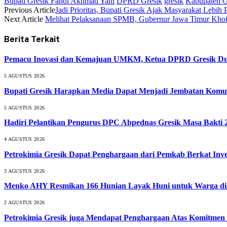
Bupati Gresik Fandi Akhmad Yani
DPRD Gresik
gresik
Kabupaten G
Previous Article
Jadi Prioritas, Bupati Gresik Ajak Masyarakat Lebi
Next Article
Melihat Pelaksanaan SPMB, Gubernur Jawa Timur Kh
Berita Terkait
Pemacu Inovasi dan Kemajuan UMKM, Ketua DPRD Gresik Duk
5 AGUSTUS 2026
Bupati Gresik Harapkan Media Dapat Menjadi Jembatan Komun
5 AGUSTUS 2026
Hadiri Pelantikan Pengurus DPC Abpednas Gresik Masa Bakti 2
4 AGUSTUS 2026
Petrokimia Gresik Dapat Penghargaan dari Pemkab Berkat Inv
3 AGUSTUS 2026
Menko AHY Resmikan 166 Hunian Layak Huni untuk Warga di G
2 AGUSTUS 2026
Petrokimia Gresik juga Mendapat Penghargaan Atas Komitme