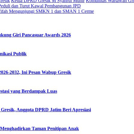
resik
Ketua DPRD Gresik M Syahrul Munir
Komunitas Wartawan Gr
h Peduli dan Turut Kawal Pembangunan JPD
ofifah Mengunjungi SMKN 1 dan SMAN 1 Cerme
ung Giri Pancasuar Awards 2026
ikasi Publik
026-2032, Ini Pesan Wabup Gresik
estasi yang Berdampak Luas
resik, Anggota DPRD Jatim Beri Apresiasi
n Menghadirkan Taman Penitipan Anak