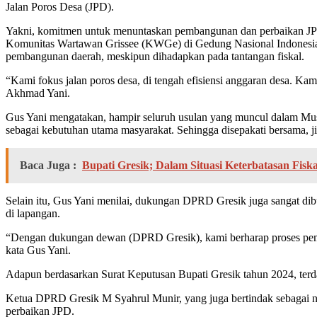
Jalan Poros Desa (JPD).
Yakni, komitmen untuk menuntaskan pembangunan dan perbaikan JPD 
Komunitas Wartawan Grissee (KWGe) di Gedung Nasional Indonesia (
pembangunan daerah, meskipun dihadapkan pada tantangan fiskal.
“Kami fokus jalan poros desa, di tengah efisiensi anggaran desa. K
Akhmad Yani.
Gus Yani mengatakan, hampir seluruh usulan yang muncul dalam M
sebagai kebutuhan utama masyarakat. Sehingga disepakati bersama, j
Baca Juga :
Bupati Gresik; Dalam Situasi Keterbatasan Fis
Selain itu, Gus Yani menilai, dukungan DPRD Gresik juga sangat dib
di lapangan.
“Dengan dukungan dewan (DPRD Gresik), kami berharap proses pemba
kata Gus Yani.
Adapun berdasarkan Surat Keputusan Bupati Gresik tahun 2024, terd
Ketua DPRD Gresik M Syahrul Munir, yang juga bertindak sebagai 
perbaikan JPD.