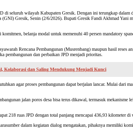
di seluruh wilayah Kabupaten Gresik. Dengan ini terungkap dalam dia
GNI) Gresik, Senin (2/6/2026). Bupati Gresik Fandi Akhmad Yani men
ami komitmen, belanja modal untuk memenuhi 40 persen mandatory span
usyawarah Rencana Pembangunan (Musrenbang) maupun hasil reses an
ika pembangunan dan perbaikan JPD menjadi prioritas.
kal, Kolaborasi dan Saling Mendukung Menjadi Kunci
utuhkan agar proses pembangunan dapat berjalan lancar. Mulai dari m
ngunan jalan poros desa bisa terus dikawal, termasuk mekanisme lel
apat 218 ruas JPD dengan total panjang mencapai 436,93 kilometer di
narasumber dalam kegiatan dialog mengatakan, pihaknya memiliki k