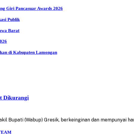
g Giri Pancasuar Awards 2026
si Publik
awa Barat
026
apkan di Kabupaten Lamongan
t Dikurangi
kil Bupati (Wabup) Gresik, berkeinginan dan mempunyai h
 STEAM