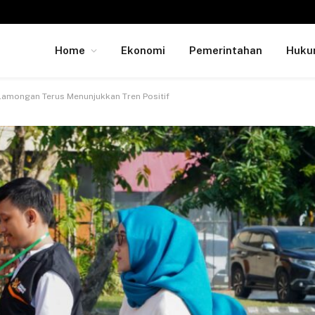
Home
Ekonomi
Pemerintahan
Huk
amongan Terus Menunjukkan Tren Positif