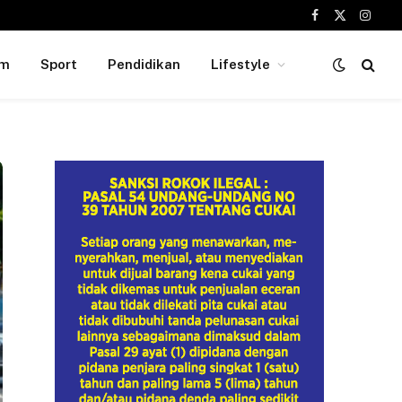
Facebook
X
Insta
(Twitter)
um
Sport
Pendidikan
Lifestyle