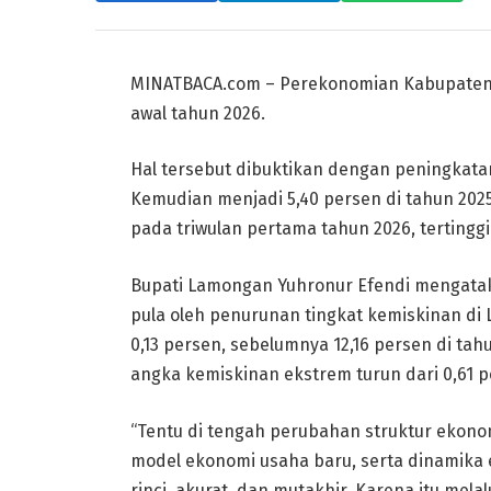
MINATBACA.com – Perekonomian Kabupaten L
awal tahun 2026.
Hal tersebut dibuktikan dengan peningkata
Kemudian menjadi 5,40 persen di tahun 202
pada triwulan pertama tahun 2026, tertingg
Bupati Lamongan Yuhronur Efendi mengataka
pula oleh penurunan tingkat kemiskinan d
0,13 persen, sebelumnya 12,16 persen di tah
angka kemiskinan ekstrem turun dari 0,61 p
“Tentu di tengah perubahan struktur ekonom
model ekonomi usaha baru, serta dinamika
rinci, akurat, dan mutakhir. Karena itu mel