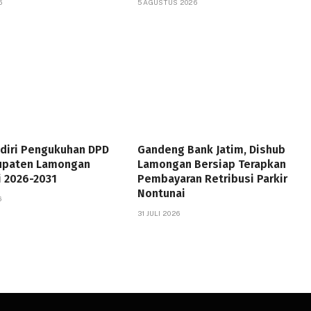
6
5 AGUSTUS 2026
adiri Pengukuhan DPD
Gandeng Bank Jatim, Dishub
upaten Lamongan
Lamongan Bersiap Terapkan
i 2026-2031
Pembayaran Retribusi Parkir
Nontunai
6
31 JULI 2026