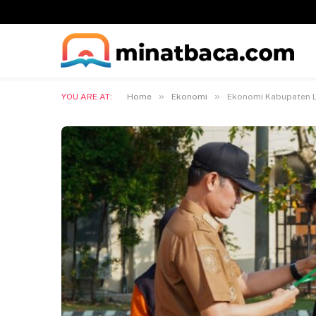
»
»
YOU ARE AT:
Home
Ekonomi
Ekonomi Kabupaten L