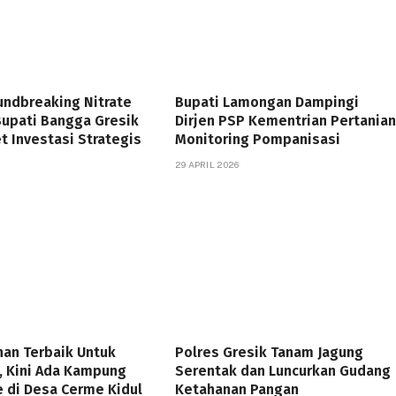
undbreaking Nitrate
Bupati Lamongan Dampingi
Bupati Bangga Gresik
Dirjen PSP Kementrian Pertanian
t Investasi Strategis
Monitoring Pompanisasi
29 APRIL 2026
nan Terbaik Untuk
Polres Gresik Tanam Jagung
, Kini Ada Kampung
Serentak dan Luncurkan Gudang
 di Desa Cerme Kidul
Ketahanan Pangan