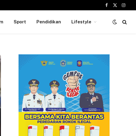
Facebook
X
Insta
(Twitter)
um
Sport
Pendidikan
Lifestyle