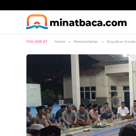
»
»
YOU ARE AT:
Home
Pemerintahan
Wujudkan Ketah