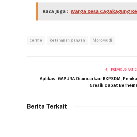
Baca Juga :
Warga Desa Cagakagung Ket
cerme
ketahanan pangan
Morowudi
PREVIOUS ARTIC
Aplikasi GAPURA Diluncurkan BKPSDM, Pemk
Gresik Dapat Berhem
Berita Terkait