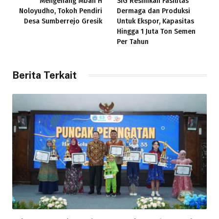
Mengenang Mbah H
SIG Resmikan Fasilitas
Noloyudho, Tokoh Pendiri
Dermaga dan Produksi
Desa Sumberrejo Gresik
Untuk Ekspor, Kapasitas
Hingga 1 Juta Ton Semen
Per Tahun
Berita Terkait