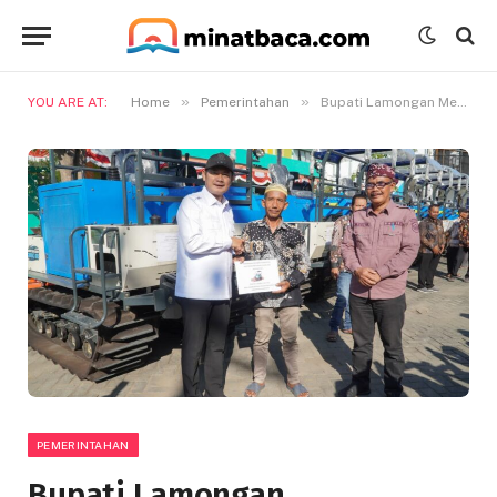
»
»
YOU ARE AT:
Home
Pemerintahan
Bupati Lamongan Menyerahkan Bantuan Alsintan Untuk Poktan
PEMERINTAHAN
Bupati Lamongan