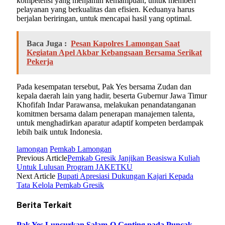
kompetensi yang menjamin kemampuan, untuk memberi
pelayanan yang berkualitas dan efisien. Keduanya harus
berjalan beriringan, untuk mencapai hasil yang optimal.
Baca Juga :
Pesan Kapolres Lamongan Saat
Kegiatan Apel Akbar Kebangsaan Bersama Serikat
Pekerja
Pada kesempatan tersebut, Pak Yes bersama Zudan dan
kepala daerah lain yang hadir, beserta Gubernur Jawa Timur
Khofifah Indar Parawansa, melakukan penandatanganan
komitmen bersama dalam penerapan manajemen talenta,
untuk menghadirkan aparatur adaptif kompeten berdampak
lebih baik untuk Indonesia.
lamongan
Pemkab Lamongan
Previous Article
Pemkab Gresik Janjikan Beasiswa Kuliah
Untuk Lulusan Program JAKETKU
Next Article
Bupati Apresiasi Dukungan Kajari Kepada
Tata Kelola Pemkab Gresik
Berita Terkait
Pak Yes Luncurkan Salam-Q Genting pada Puncak