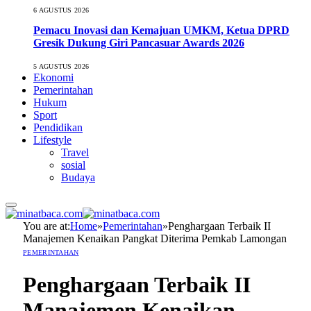
6 AGUSTUS 2026
Pemacu Inovasi dan Kemajuan UMKM, Ketua DPRD
Gresik Dukung Giri Pancasuar Awards 2026
5 AGUSTUS 2026
Ekonomi
Pemerintahan
Hukum
Sport
Pendidikan
Lifestyle
Travel
sosial
Budaya
You are at:
Home
»
Pemerintahan
»
Penghargaan Terbaik II
Manajemen Kenaikan Pangkat Diterima Pemkab Lamongan
PEMERINTAHAN
Penghargaan Terbaik II
Manajemen Kenaikan