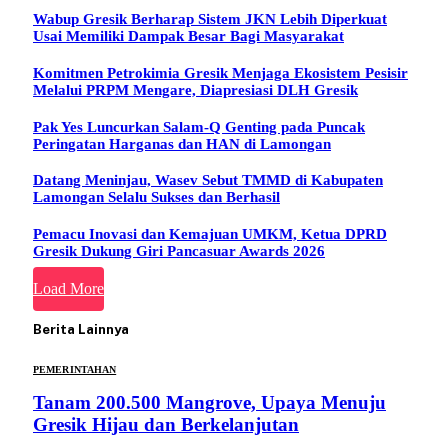
Wabup Gresik Berharap Sistem JKN Lebih Diperkuat
Usai Memiliki Dampak Besar Bagi Masyarakat
Komitmen Petrokimia Gresik Menjaga Ekosistem Pesisir
Melalui PRPM Mengare, Diapresiasi DLH Gresik
Pak Yes Luncurkan Salam-Q Genting pada Puncak
Peringatan Harganas dan HAN di Lamongan
Datang Meninjau, Wasev Sebut TMMD di Kabupaten
Lamongan Selalu Sukses dan Berhasil
Pemacu Inovasi dan Kemajuan UMKM, Ketua DPRD
Gresik Dukung Giri Pancasuar Awards 2026
Load More
Berita Lainnya
PEMERINTAHAN
Tanam 200.500 Mangrove, Upaya Menuju
Gresik Hijau dan Berkelanjutan