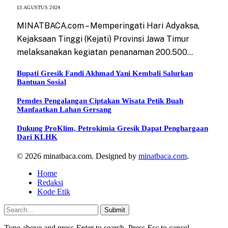
13 AGUSTUS 2024
MINATBACA.com – Memperingati Hari Adyaksa,
Kejaksaan Tinggi (Kejati) Provinsi Jawa Timur
melaksanakan kegiatan penanaman 200.500…
Bupati Gresik Fandi Akhmad Yani Kembali Salurkan
Bantuan Sosial
Pemdes Pengalangan Ciptakan Wisata Petik Buah
Manfaatkan Lahan Gersang
Dukung ProKlim, Petrokimia Gresik Dapat Penghargaan
Dari KLHK
© 2026 minatbaca.com. Designed by
minatbaca.com
.
Home
Redaksi
Kode Etik
Submit
Type above and press
Enter
to search. Press
Esc
to cancel.