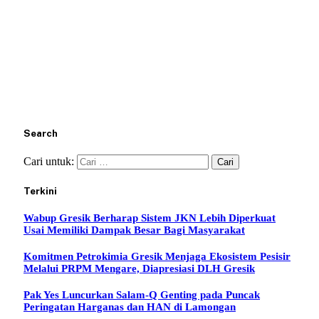
Search
Cari untuk:
Terkini
Wabup Gresik Berharap Sistem JKN Lebih Diperkuat
Usai Memiliki Dampak Besar Bagi Masyarakat
Komitmen Petrokimia Gresik Menjaga Ekosistem Pesisir
Melalui PRPM Mengare, Diapresiasi DLH Gresik
Pak Yes Luncurkan Salam-Q Genting pada Puncak
Peringatan Harganas dan HAN di Lamongan