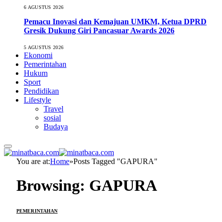
6 AGUSTUS 2026
Pemacu Inovasi dan Kemajuan UMKM, Ketua DPRD
Gresik Dukung Giri Pancasuar Awards 2026
5 AGUSTUS 2026
Ekonomi
Pemerintahan
Hukum
Sport
Pendidikan
Lifestyle
Travel
sosial
Budaya
You are at:
Home
»
Posts Tagged "GAPURA"
Browsing:
GAPURA
PEMERINTAHAN