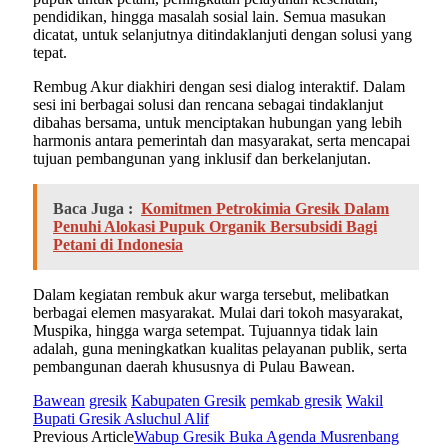
pendidikan, hingga masalah sosial lain. Semua masukan
dicatat, untuk selanjutnya ditindaklanjuti dengan solusi yang
tepat.
Rembug Akur diakhiri dengan sesi dialog interaktif. Dalam
sesi ini berbagai solusi dan rencana sebagai tindaklanjut
dibahas bersama, untuk menciptakan hubungan yang lebih
harmonis antara pemerintah dan masyarakat, serta mencapai
tujuan pembangunan yang inklusif dan berkelanjutan.
Baca Juga :
Komitmen Petrokimia Gresik Dalam
Penuhi Alokasi Pupuk Organik Bersubsidi Bagi
Petani di Indonesia
Dalam kegiatan rembuk akur warga tersebut, melibatkan
berbagai elemen masyarakat. Mulai dari tokoh masyarakat,
Muspika, hingga warga setempat. Tujuannya tidak lain
adalah, guna meningkatkan kualitas pelayanan publik, serta
pembangunan daerah khususnya di Pulau Bawean.
Bawean
gresik
Kabupaten Gresik
pemkab gresik
Wakil
Bupati Gresik Asluchul Alif
Previous Article
Wabup Gresik Buka Agenda Musrenbang