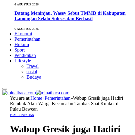
6 AGUSTUS 2026
Datang Meninjau, Wasev Sebut TMMD di Kabupaten
Lamongan Selalu Sukses dan Berhasil
6 AGUSTUS 2026
Ekonomi
Pemerintahan
Hukum
Sport
Pendidikan
Lifestyle
Travel
sosial
Budaya
You are at:
Home
»
Pemerintahan
»
Wabup Gresik juga Hadiri
Rembuk Akur Warga Kecamatan Tambak Saat Kunker di
Pulau Bawean
PEMERINTAHAN
Wabup Gresik juga Hadiri