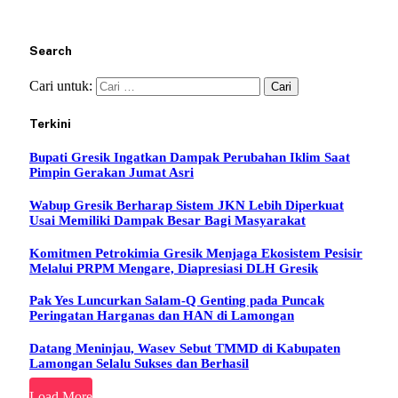
Search
Cari untuk:
Terkini
Bupati Gresik Ingatkan Dampak Perubahan Iklim Saat
Pimpin Gerakan Jumat Asri
Wabup Gresik Berharap Sistem JKN Lebih Diperkuat
Usai Memiliki Dampak Besar Bagi Masyarakat
Komitmen Petrokimia Gresik Menjaga Ekosistem Pesisir
Melalui PRPM Mengare, Diapresiasi DLH Gresik
Pak Yes Luncurkan Salam-Q Genting pada Puncak
Peringatan Harganas dan HAN di Lamongan
Datang Meninjau, Wasev Sebut TMMD di Kabupaten
Lamongan Selalu Sukses dan Berhasil
Load More