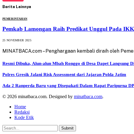
Berita Lainnya
PEMERINTAHAN
Pemkab Lamongan Raih Predikat Unggul Pada IKK
25 NOVEMBER 2025
MINATBACA.com – Penghargaan kembali diraih oleh Pemeri
Resmi Dibuka, Alun-alun Mbah Ronggo di Desa Dapet Langsung D
Polres Gresik Jalani Risk Assessment dari Jajaran Polda Jatim
Ada 2 Ranperda Baru yang Disepakati Dalam Rapat Paripurna D
© 2026 minatbaca.com. Designed by
minatbaca.com
.
Home
Redaksi
Kode Etik
Submit