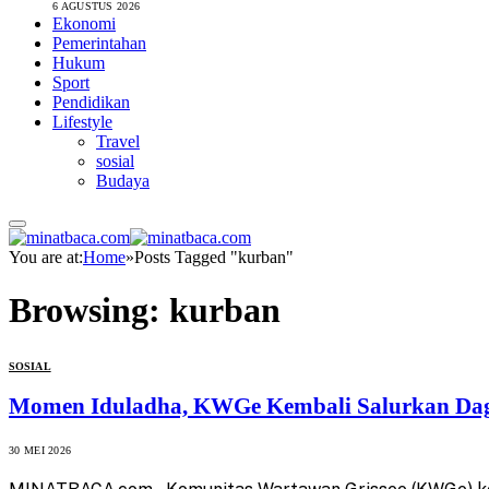
6 AGUSTUS 2026
Ekonomi
Pemerintahan
Hukum
Sport
Pendidikan
Lifestyle
Travel
sosial
Budaya
You are at:
Home
»
Posts Tagged "kurban"
Browsing:
kurban
SOSIAL
Momen Iduladha, KWGe Kembali Salurkan Dag
30 MEI 2026