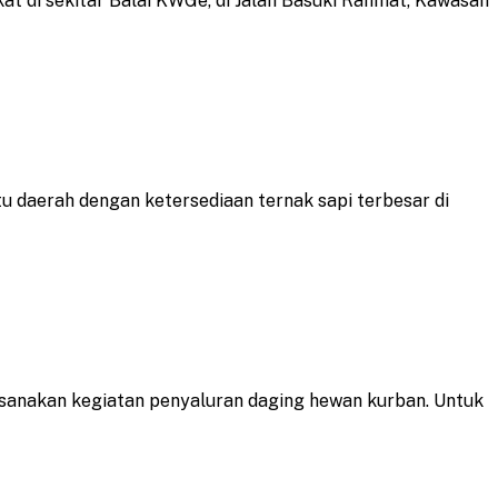
di sekitar Balai KWGe, di Jalan Basuki Rahmat, Kawasan
daerah dengan ketersediaan ternak sapi terbesar di
sanakan kegiatan penyaluran daging hewan kurban. Untuk