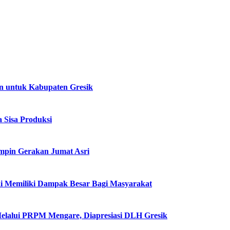
n untuk Kabupaten Gresik
 Sisa Produksi
impin Gerakan Jumat Asri
i Memiliki Dampak Besar Bagi Masyarakat
Melalui PRPM Mengare, Diapresiasi DLH Gresik