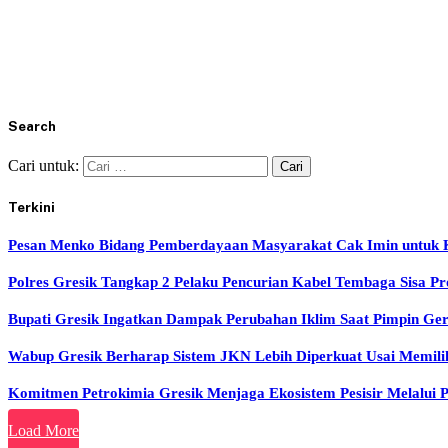
Search
Cari untuk:
Terkini
Pesan Menko Bidang Pemberdayaan Masyarakat Cak Imin untuk 
Polres Gresik Tangkap 2 Pelaku Pencurian Kabel Tembaga Sisa Pr
Bupati Gresik Ingatkan Dampak Perubahan Iklim Saat Pimpin Ge
Wabup Gresik Berharap Sistem JKN Lebih Diperkuat Usai Memil
Komitmen Petrokimia Gresik Menjaga Ekosistem Pesisir Melalui
Load More