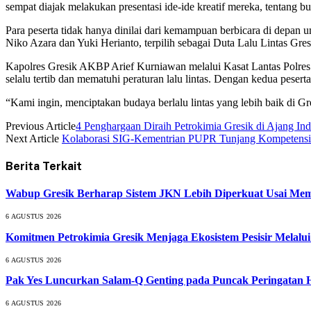
sempat diajak melakukan presentasi ide-ide kreatif mereka, tentang bu
Para peserta tidak hanya dinilai dari kemampuan berbicara di depan
Niko Azara dan Yuki Herianto, terpilih sebagai Duta Lalu Lintas Gre
Kapolres Gresik AKBP Arief Kurniawan melalui Kasat Lantas Polres G
selalu tertib dan mematuhi peraturan lalu lintas. Dengan kedua peser
“Kami ingin, menciptakan budaya berlalu lintas yang lebih baik di Gr
Previous Article
4 Penghargaan Diraih Petrokimia Gresik di Ajang Ind
Next Article
Kolaborasi SIG-Kementrian PUPR Tunjang Kompetensi 
Berita Terkait
Wabup Gresik Berharap Sistem JKN Lebih Diperkuat Usai Mem
6 AGUSTUS 2026
Komitmen Petrokimia Gresik Menjaga Ekosistem Pesisir Melal
6 AGUSTUS 2026
Pak Yes Luncurkan Salam-Q Genting pada Puncak Peringatan
6 AGUSTUS 2026