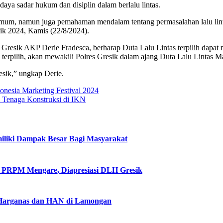
daya sadar hukum dan disiplin dalam berlalu lintas.
 umum, namun juga pemahaman mendalam tentang permasalahan lalu lintas
sik 2024, Kamis (22/8/2024).
resik AKP Derie Fradesca, berharap Duta Lalu Lintas terpilih dapat 
ta terpilih, akan mewakili Polres Gresik dalam ajang Duta Lalu Lintas
esik,” ungkap Derie.
onesia Marketing Festival 2024
Tenaga Konstruksi di IKN
iliki Dampak Besar Bagi Masyarakat
ui PRPM Mengare, Diapresiasi DLH Gresik
 Harganas dan HAN di Lamongan