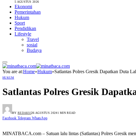
5 AGUSTUS 2026
Ekonomi
Pemerintahan
Hukum
Sport
Pendidikan
Lifestyle
Travel
sosial
Budaya
You are at:
Home
»
Hukum
»
Satlantas Polres Gresik Dapatkan Duta La
HUKUM
Satlantas Polres Gresik Dapatk
BY
REDAKSI
26 AGUSTUS 2024
1 MIN READ
Facebook
Telegram
WhatsApp
MINATBACA.com – Satuan lalu lintas (Satlantas) Polres Gresik mengg