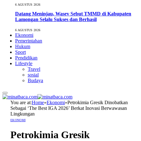
6 AGUSTUS 2026
Datang Meninjau, Wasev Sebut TMMD di Kabupaten
Lamongan Selalu Sukses dan Berhasil
6 AGUSTUS 2026
Ekonomi
Pemerintahan
Hukum
Sport
Pendidikan
Lifestyle
Travel
sosial
Budaya
You are at:
Home
»
Ekonomi
»
Petrokimia Gresik Dinobatkan
Sebagai ‘The Best IGA 2026’ Berkat Inovasi Berwawasan
Lingkungan
EKONOMI
Petrokimia Gresik