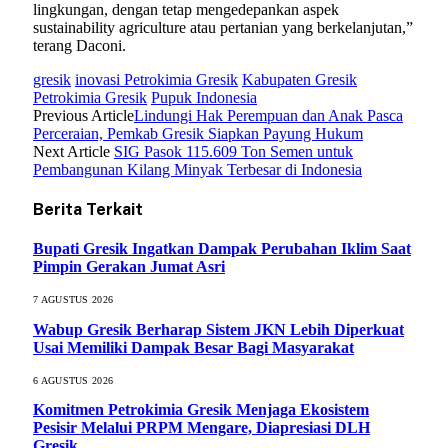
lingkungan, dengan tetap mengedepankan aspek
sustainability agriculture atau pertanian yang berkelanjutan,”
terang Daconi.
gresik
inovasi Petrokimia Gresik
Kabupaten Gresik
Petrokimia Gresik
Pupuk Indonesia
Previous Article
Lindungi Hak Perempuan dan Anak Pasca
Perceraian, Pemkab Gresik Siapkan Payung Hukum
Next Article
SIG Pasok 115.609 Ton Semen untuk
Pembangunan Kilang Minyak Terbesar di Indonesia
Berita Terkait
Bupati Gresik Ingatkan Dampak Perubahan Iklim Saat
Pimpin Gerakan Jumat Asri
7 AGUSTUS 2026
Wabup Gresik Berharap Sistem JKN Lebih Diperkuat
Usai Memiliki Dampak Besar Bagi Masyarakat
6 AGUSTUS 2026
Komitmen Petrokimia Gresik Menjaga Ekosistem
Pesisir Melalui PRPM Mengare, Diapresiasi DLH
Gresik