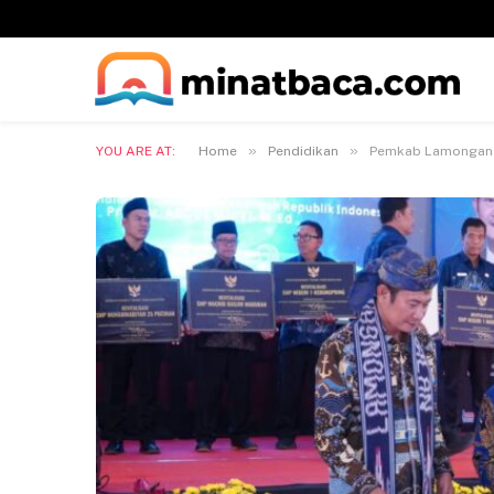
»
»
YOU ARE AT:
Home
Pendidikan
Pemkab Lamongan A