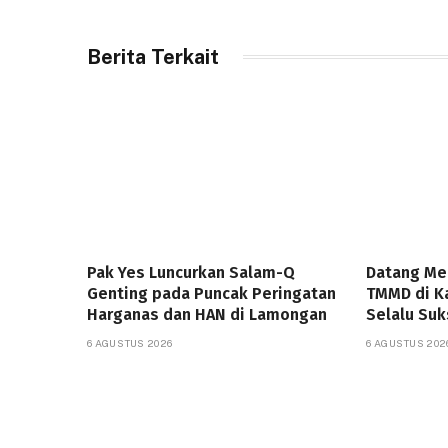
Berita Terkait
Pak Yes Luncurkan Salam-Q
Datang Me
Genting pada Puncak Peringatan
TMMD di K
Harganas dan HAN di Lamongan
Selalu Suk
6 AGUSTUS 2026
6 AGUSTUS 202