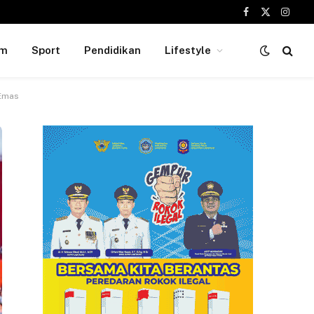
Facebook
X
Insta
(Twitter)
um
Sport
Pendidikan
Lifestyle
 Emas