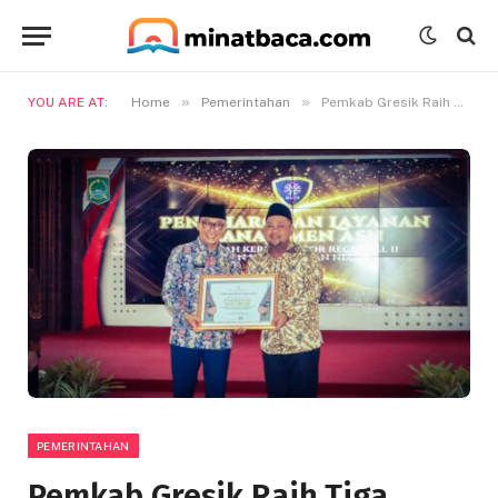
»
»
YOU ARE AT:
Home
Pemerintahan
Pemkab Gresik Raih Tiga Penghargaan dari Badan Kepegawaian Nasional
PEMERINTAHAN
Pemkab Gresik Raih Tiga