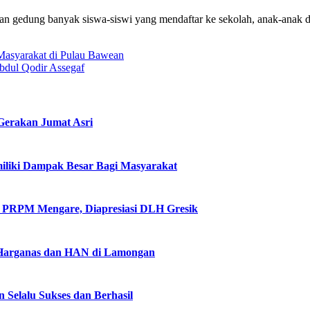
unan gedung banyak siswa-siswi yang mendaftar ke sekolah, anak-anak d
Masyarakat di Pulau Bawean
dul Qodir Assegaf
Gerakan Jumat Asri
iliki Dampak Besar Bagi Masyarakat
ui PRPM Mengare, Diapresiasi DLH Gresik
 Harganas dan HAN di Lamongan
elalu Sukses dan Berhasil