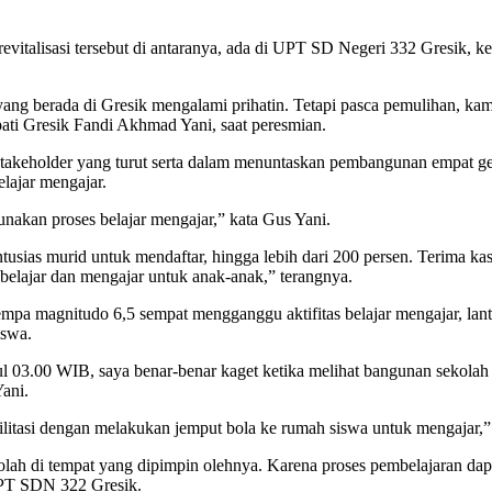
vitalisasi tersebut di antaranya, ada di UPT SD Negeri 332 Gresik, 
ng berada di Gresik mengalami prihatin. Tetapi pasca pemulihan, kami 
ati Gresik Fandi Akhmad Yani, saat peresmian.
 stakeholder yang turut serta dalam menuntaskan pembangunan empat 
lajar mengajar.
akan proses belajar mengajar,” kata Gus Yani.
ias murid untuk mendaftar, hingga lebih dari 200 persen. Terima kasih
elajar dan mengajar untuk anak-anak,” terangnya.
a magnitudo 6,5 sempat mengganggu aktifitas belajar mengajar, lant
iswa.
ul 03.00 WIB, saya benar-benar kaget ketika melihat bangunan sekolah 
Yani.
litasi dengan melakukan jemput bola ke rumah siswa untuk mengajar,”
lah di tempat yang dipimpin olehnya. Karena proses pembelajaran dap
UPT SDN 322 Gresik.