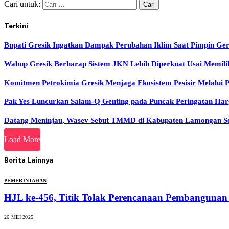
Cari untuk:
Terkini
Bupati Gresik Ingatkan Dampak Perubahan Iklim Saat Pimpin Ge
Wabup Gresik Berharap Sistem JKN Lebih Diperkuat Usai Memil
Komitmen Petrokimia Gresik Menjaga Ekosistem Pesisir Melalui
Pak Yes Luncurkan Salam-Q Genting pada Puncak Peringatan H
Datang Meninjau, Wasev Sebut TMMD di Kabupaten Lamongan Sela
Load More
Berita Lainnya
PEMERINTAHAN
HJL ke-456, Titik Tolak Perencanaan Pembanguna
26 MEI 2025