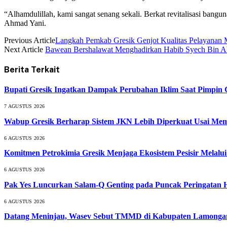
“Alhamdulillah, kami sangat senang sekali. Berkat revitalisasi bang
Ahmad Yani.
Previous Article
Langkah Pemkab Gresik Genjot Kualitas Pelayanan 
Next Article
Bawean Bershalawat Menghadirkan Habib Syech Bin Ab
Berita Terkait
Bupati Gresik Ingatkan Dampak Perubahan Iklim Saat Pimpin 
7 AGUSTUS 2026
Wabup Gresik Berharap Sistem JKN Lebih Diperkuat Usai Mem
6 AGUSTUS 2026
Komitmen Petrokimia Gresik Menjaga Ekosistem Pesisir Melal
6 AGUSTUS 2026
Pak Yes Luncurkan Salam-Q Genting pada Puncak Peringatan
6 AGUSTUS 2026
Datang Meninjau, Wasev Sebut TMMD di Kabupaten Lamongan S