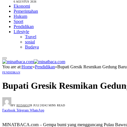
6 AGUSTUS 2026
Ekonomi
Pemerintahan
Hukum
Sport
Pendidikan
Lifestyle
Travel
sosial
Budaya
You are at:
Home
»
Pendidikan
»
Bupati Gresik Resmikan Gedung Bar
PENDIDIKAN
Bupati Gresik Resmikan Gedun
BY
REDAKSI
28 JULI 2024
2 MINS READ
Facebook
Telegram
WhatsApp
MINATBACA.com – Gempa bumi yang mengguncang Pulau Bawean bebe