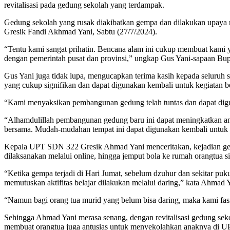
revitalisasi pada gedung sekolah yang terdampak.
Gedung sekolah yang rusak diakibatkan gempa dan dilakukan upaya re
Gresik Fandi Akhmad Yani, Sabtu (27/7/2024).
“Tentu kami sangat prihatin. Bencana alam ini cukup membuat kami ya
dengan pemerintah pusat dan provinsi,” ungkap Gus Yani-sapaan Bup
Gus Yani juga tidak lupa, mengucapkan terima kasih kepada seluruh
yang cukup signifikan dan dapat digunakan kembali untuk kegiatan be
“Kami menyaksikan pembangunan gedung telah tuntas dan dapat digun
“Alhamdulillah pembangunan gedung baru ini dapat meningkatkan antus
bersama. Mudah-mudahan tempat ini dapat digunakan kembali untuk b
Kepala UPT SDN 322 Gresik Ahmad Yani menceritakan, kejadian gemp
dilaksanakan melalui online, hingga jemput bola ke rumah orangtua s
“Ketika gempa terjadi di Hari Jumat, sebelum dzuhur dan sekitar puk
memutuskan aktifitas belajar dilakukan melalui daring,” kata Ahmad 
“Namun bagi orang tua murid yang belum bisa daring, maka kami fasi
Sehingga Ahmad Yani merasa senang, dengan revitalisasi gedung seko
membuat orangtua juga antusias untuk menyekolahkan anaknya di 