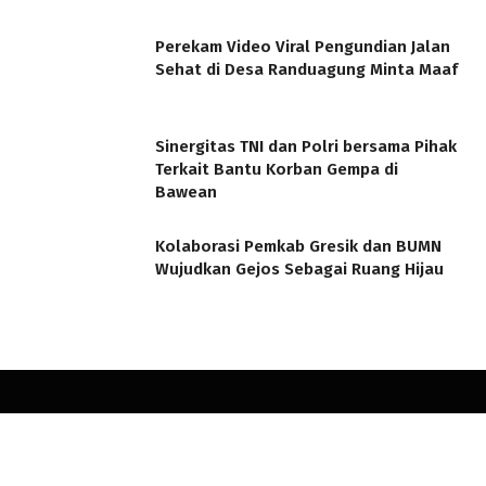
Perekam Video Viral Pengundian Jalan
Sehat di Desa Randuagung Minta Maaf
Sinergitas TNI dan Polri bersama Pihak
Terkait Bantu Korban Gempa di
Bawean
Kolaborasi Pemkab Gresik dan BUMN
Wujudkan Gejos Sebagai Ruang Hijau
© 2026 minatbaca.com. Designed by
minatbaca.com
.
Home
Redaksi
Kode Etik