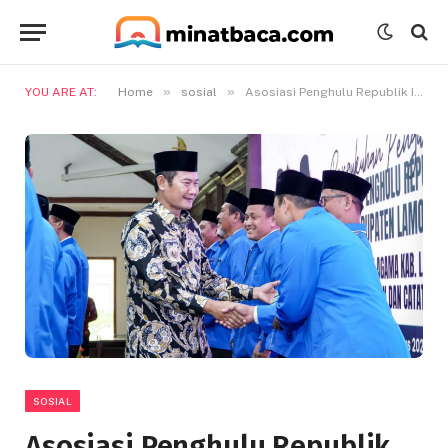
»
»
YOU ARE AT:
Home
sosial
Asosiasi Penghulu Republik Indonesia Kabupaten Lamongan Dikukuhkan
SOSIAL
Asosiasi Penghulu Republik