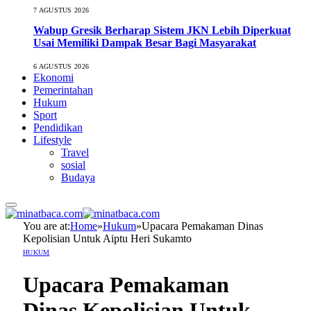
7 AGUSTUS 2026
Wabup Gresik Berharap Sistem JKN Lebih Diperkuat
Usai Memiliki Dampak Besar Bagi Masyarakat
6 AGUSTUS 2026
Ekonomi
Pemerintahan
Hukum
Sport
Pendidikan
Lifestyle
Travel
sosial
Budaya
You are at:
Home
»
Hukum
»
Upacara Pemakaman Dinas
Kepolisian Untuk Aiptu Heri Sukamto
HUKUM
Upacara Pemakaman
Dinas Kepolisian Untuk