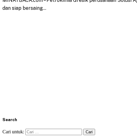
MINATBACA.com – Petrokimia Gresik perusahaan Solusi Agr
dan siap bersaing…
Search
Cari untuk: