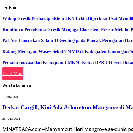
Terkini
Wabup Gresik Berharap Sistem JKN Lebih Diperkuat Usai Memil
Komitmen Petrokimia Gresik Menjaga Ekosistem Pesisir Melalui
Pak Yes Luncurkan Salam-Q Genting pada Puncak Peringatan H
Datang Meninjau, Wasev Sebut TMMD di Kabupaten Lamongan Sela
Pemacu Inovasi dan Kemajuan UMKM, Ketua DPRD Gresik Dukun
Load More
Berita Lainnya
EKONOMI
Berkat Cargill, Kini Ada Arboretum Mangrove di M
25 JULI 2024
MINATBACA.com – Menyambut Hari Mangrove se-dunia pada 