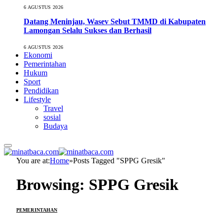
6 AGUSTUS 2026
Datang Meninjau, Wasev Sebut TMMD di Kabupaten
Lamongan Selalu Sukses dan Berhasil
6 AGUSTUS 2026
Ekonomi
Pemerintahan
Hukum
Sport
Pendidikan
Lifestyle
Travel
sosial
Budaya
You are at:
Home
»
Posts Tagged "SPPG Gresik"
Browsing:
SPPG Gresik
PEMERINTAHAN