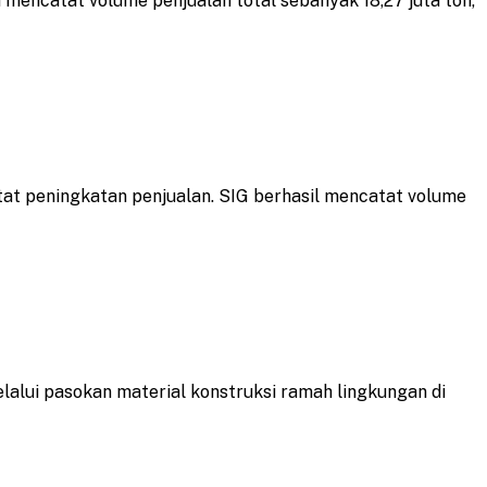
 mencatat volume penjualan total sebanyak 18,27 juta ton,
at peningkatan penjualan. SIG berhasil mencatat volume
lui pasokan material konstruksi ramah lingkungan di