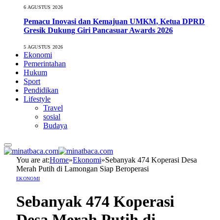
6 AGUSTUS 2026
Pemacu Inovasi dan Kemajuan UMKM, Ketua DPRD
Gresik Dukung Giri Pancasuar Awards 2026
5 AGUSTUS 2026
Ekonomi
Pemerintahan
Hukum
Sport
Pendidikan
Lifestyle
Travel
sosial
Budaya
You are at:
Home
»
Ekonomi
»
Sebanyak 474 Koperasi Desa
Merah Putih di Lamongan Siap Beroperasi
EKONOMI
Sebanyak 474 Koperasi
Desa Merah Putih di