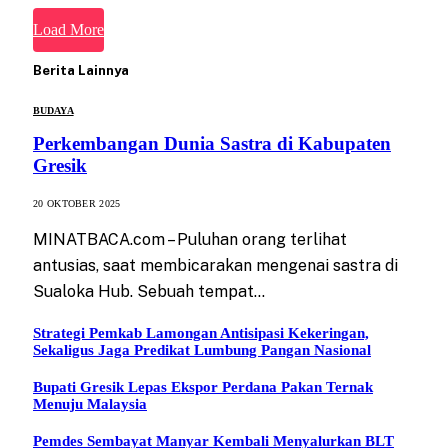
Load More
Berita Lainnya
BUDAYA
Perkembangan Dunia Sastra di Kabupaten
Gresik
20 OKTOBER 2025
MINATBACA.com – Puluhan orang terlihat
antusias, saat membicarakan mengenai sastra di
Sualoka Hub. Sebuah tempat…
Strategi Pemkab Lamongan Antisipasi Kekeringan,
Sekaligus Jaga Predikat Lumbung Pangan Nasional
Bupati Gresik Lepas Ekspor Perdana Pakan Ternak
Menuju Malaysia
Pemdes Sembayat Manyar Kembali Menyalurkan BLT