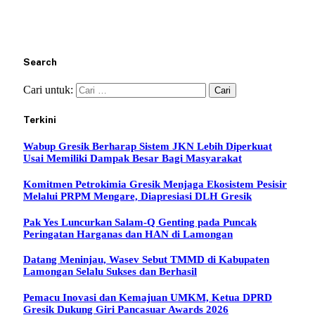
Search
Cari untuk:
Terkini
Wabup Gresik Berharap Sistem JKN Lebih Diperkuat
Usai Memiliki Dampak Besar Bagi Masyarakat
Komitmen Petrokimia Gresik Menjaga Ekosistem Pesisir
Melalui PRPM Mengare, Diapresiasi DLH Gresik
Pak Yes Luncurkan Salam-Q Genting pada Puncak
Peringatan Harganas dan HAN di Lamongan
Datang Meninjau, Wasev Sebut TMMD di Kabupaten
Lamongan Selalu Sukses dan Berhasil
Pemacu Inovasi dan Kemajuan UMKM, Ketua DPRD
Gresik Dukung Giri Pancasuar Awards 2026