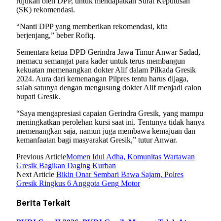
rujukan oleh DPP, untuk mendapatkan Surat Keputusan
(SK) rekomendasi.
“Nanti DPP yang memberikan rekomendasi, kita
berjenjang,” beber Rofiq.
Sementara ketua DPD Gerindra Jawa Timur Anwar Sadad,
memacu semangat para kader untuk terus membangun
kekuatan memenangkan dokter Alif dalam Pilkada Gresik
2024. Aura dari kemenangan Pilpres tentu harus dijaga,
salah satunya dengan mengusung dokter Alif menjadi calon
bupati Gresik.
“Saya mengapresiasi capaian Gerindra Gresik, yang mampu
meningkatkan perolehan kursi saat ini. Tentunya tidak hanya
memenangkan saja, namun juga membawa kemajuan dan
kemanfaatan bagi masyarakat Gresik,” tutur Anwar.
Previous Article
Momen Idul Adha, Komunitas Wartawan
Gresik Bagikan Daging Kurban
Next Article
Bikin Onar Sembari Bawa Sajam, Polres
Gresik Ringkus 6 Anggota Geng Motor
Berita Terkait