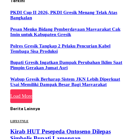
Terkini
PKDI Cup II 2026, PKDI Gresik Menang Telak Atas
Bangkalan
Pesan Menko Bidang Pemberdayaan Masyarakat Cak
Imin untuk Kabupaten Gresik
Polres Gresik Tangkap 2 Pelaku Pencurian Kabel
Tembaga Sisa Produksi
Bupati Gresik Ingatkan Dampak Perubahan Iklim Saat
Pimpin Gerakan Jumat Asri
Wabup Gresik Berharap Sistem JKN Lebih Diperkuat
Usai Memiliki Dampak Besar Bagi Masyarakat
Load More
Berita Lainnya
LIFESTYLE
Kirab HUT Pesepeda Ontoseno Dilepas
Simbolis Bupati Lamongan