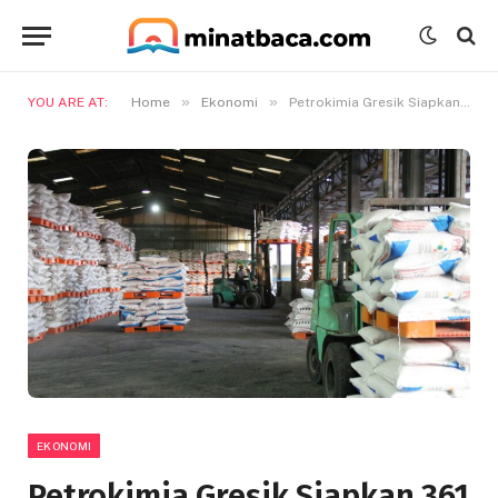
»
»
YOU ARE AT:
Home
Ekonomi
Petrokimia Gresik Siapkan 361 Ribu Lebih Pupuk Bersubsidi Jelang Lebaran
EKONOMI
Petrokimia Gresik Siapkan 361