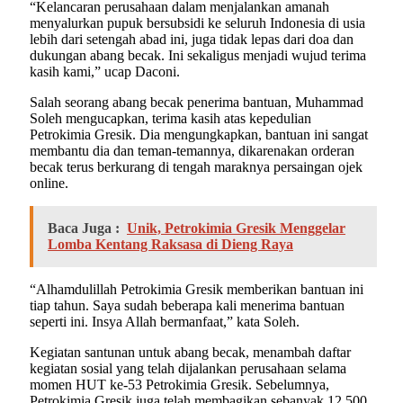
“Kelancaran perusahaan dalam menjalankan amanah
menyalurkan pupuk bersubsidi ke seluruh Indonesia di usia
lebih dari setengah abad ini, juga tidak lepas dari doa dan
dukungan abang becak. Ini sekaligus menjadi wujud terima
kasih kami,” ucap Daconi.
Salah seorang abang becak penerima bantuan, Muhammad
Soleh mengucapkan, terima kasih atas kepedulian
Petrokimia Gresik. Dia mengungkapkan, bantuan ini sangat
membantu dia dan teman-temannya, dikarenakan orderan
becak terus berkurang di tengah maraknya persaingan ojek
online.
Baca Juga :
Unik, Petrokimia Gresik Menggelar
Lomba Kentang Raksasa di Dieng Raya
“Alhamdulillah Petrokimia Gresik memberikan bantuan ini
tiap tahun. Saya sudah beberapa kali menerima bantuan
seperti ini. Insya Allah bermanfaat,” kata Soleh.
Kegiatan santunan untuk abang becak, menambah daftar
kegiatan sosial yang telah dijalankan perusahaan selama
momen HUT ke-53 Petrokimia Gresik. Sebelumnya,
Petrokimia Gresik juga telah membagikan sebanyak 12.500