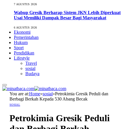
7 AGUSTUS 2026
Wabup Gresik Berharap Sistem JKN Lebih Diperkuat
Usai Memiliki Dampak Besar Bagi Masyarakat
6 AGUSTUS 2026
Ekonomi
Pemerintahan
Hukum
Sport
Pendidikan
Lifestyle
Travel
sosial
Budaya
You are at:
Home
»
sosial
»
Petrokimia Gresik Peduli dan
Berbagi Berkah Kepada 530 Abang Becak
SOSIAL
Petrokimia Gresik Peduli
dan Berbagi Berkah