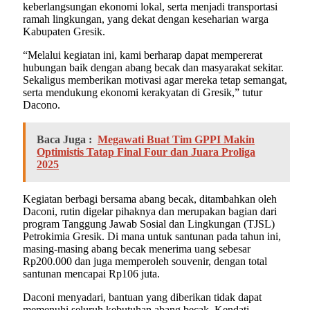
keberlangsungan ekonomi lokal, serta menjadi transportasi
ramah lingkungan, yang dekat dengan keseharian warga
Kabupaten Gresik.
“Melalui kegiatan ini, kami berharap dapat mempererat
hubungan baik dengan abang becak dan masyarakat sekitar.
Sekaligus memberikan motivasi agar mereka tetap semangat,
serta mendukung ekonomi kerakyatan di Gresik,” tutur
Dacono.
Baca Juga :
Megawati Buat Tim GPPI Makin
Optimistis Tatap Final Four dan Juara Proliga
2025
Kegiatan berbagi bersama abang becak, ditambahkan oleh
Daconi, rutin digelar pihaknya dan merupakan bagian dari
program Tanggung Jawab Sosial dan Lingkungan (TJSL)
Petrokimia Gresik. Di mana untuk santunan pada tahun ini,
masing-masing abang becak menerima uang sebesar
Rp200.000 dan juga memperoleh souvenir, dengan total
santunan mencapai Rp106 juta.
Daconi menyadari, bantuan yang diberikan tidak dapat
memenuhi seluruh kebutuhan abang becak. Kendati