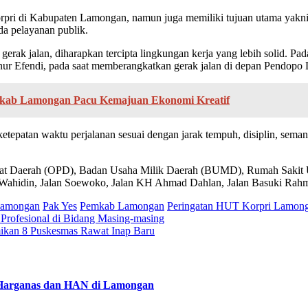
rpri di Kabupaten Lamongan, namun juga memiliki tujuan utama yakn
ada pelayanan publik.
erak jalan, diharapkan tercipta lingkungan kerja yang lebih solid. Pa
ur Efendi, pada saat memberangkatkan gerak jalan di depan Pendopo L
Pemkab Lamongan Pacu Kemajuan Ekonomi Kreatif
 ketepatan waktu perjalanan sesuai dengan jarak tempuh, disiplin, sem
rangkat Daerah (OPD), Badan Usaha Milik Daerah (BUMD), Rumah Sa
. Wahidin, Jalan Soewoko, Jalan KH Ahmad Dahlan, Jalan Basuki Rahma
lamongan
Pak Yes
Pemkab Lamongan
Peringatan HUT Korpri Lamon
Profesional di Bidang Masing-masing
ikan 8 Puskesmas Rawat Inap Baru
 Harganas dan HAN di Lamongan