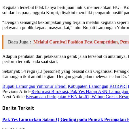
Kegiatan tersebut tidak hanya bertujuan untuk memeriahkan HUT Ko
solidaritas para anggota Korpri, diyakini memiliki pengaruh positif p
“Dengan semangat kekompakan yang terjalin melalui kegiatan seperti g
pelayanan publik kepada masyarakat,” tutur Bupati Lamongan Yuhron
Baca Juga :
Melalui Carnival Fashion Fest Competition, 
Adapun penilaian dari pelaksanaan gerak jalan tersebut di antaranya,
perform terbaik pada saat start.
Sebanyak 54 regu (13 personel) yang berasal dari Organisasi Pe
Lamongan ikut ambil bagian. Dengan gerak jalan melewati Jalan Dr
Bupati Lamongan Yuhronur Efendi
Kabupaten Lamongan
KORPRI
Previous Article
Reformasi Birokrasi, Pak Yes Harap ASN Lamongan 
Next Article
Bersamaan Peringatan HKN ke-61, Wabup Gresik Resm
Berita Terkait
Pak Yes Luncurkan Salam-Q Genting pada Puncak Peringatan
6 AGUSTUS 2026