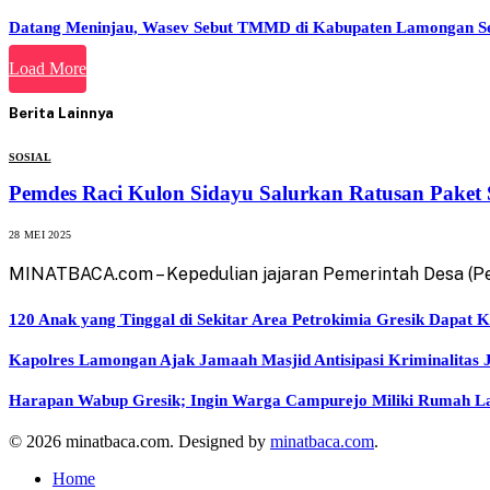
Datang Meninjau, Wasev Sebut TMMD di Kabupaten Lamongan Sela
Load More
Berita Lainnya
SOSIAL
Pemdes Raci Kulon Sidayu Salurkan Ratusan Pake
28 MEI 2025
MINATBACA.com – Kepedulian jajaran Pemerintah Desa (P
120 Anak yang Tinggal di Sekitar Area Petrokimia Gresik Dapat K
Kapolres Lamongan Ajak Jamaah Masjid Antisipasi Kriminalitas 
Harapan Wabup Gresik; Ingin Warga Campurejo Miliki Rumah L
© 2026 minatbaca.com. Designed by
minatbaca.com
.
Home