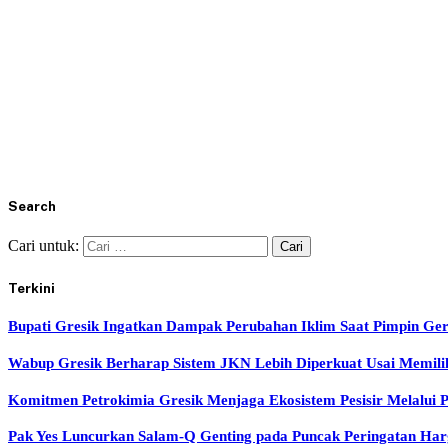
Search
Cari untuk:
Terkini
Bupati Gresik Ingatkan Dampak Perubahan Iklim Saat Pimpin Ge
Wabup Gresik Berharap Sistem JKN Lebih Diperkuat Usai Memil
Komitmen Petrokimia Gresik Menjaga Ekosistem Pesisir Melalui
Pak Yes Luncurkan Salam-Q Genting pada Puncak Peringatan H