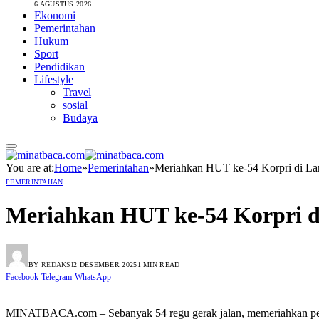
6 AGUSTUS 2026
Ekonomi
Pemerintahan
Hukum
Sport
Pendidikan
Lifestyle
Travel
sosial
Budaya
You are at:
Home
»
Pemerintahan
»
Meriahkan HUT ke-54 Korpri di Lam
PEMERINTAHAN
Meriahkan HUT ke-54 Korpri di
BY
REDAKSI
2 DESEMBER 2025
1 MIN READ
Facebook
Telegram
WhatsApp
MINATBACA.com – Sebanyak 54 regu gerak jalan, memeriahkan per