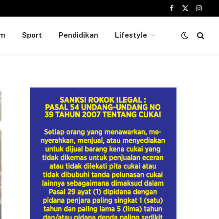
Facebook
X
Insta
(Twitter)
um
Sport
Pendidikan
Lifestyle
r