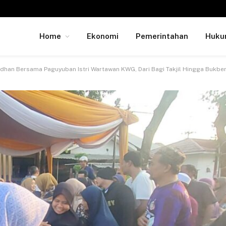
Home
Ekonomi
Pemerintahan
Huk
han Bersama Paguyuban Istri Wartawan KWG, Dari Bagi Takjil Hingga Bukbe