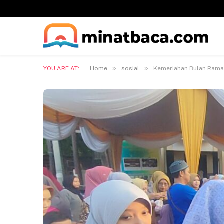
»
»
YOU ARE AT:
Home
sosial
Kemeriahan Bulan Ramad