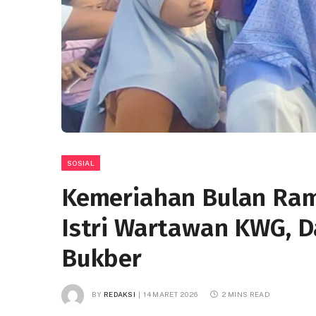
SOSIAL
Kemeriahan Bulan Ra
Istri Wartawan KWG, Da
Bukber
BY
REDAKSI
14 MARET 2026
2 MINS READ