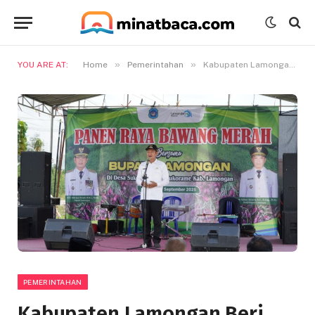
»
»
YOU ARE AT:
Home
Pemerintahan
Kabupaten Lamongan Beri Contoh, Ketahanan Pangan Tidak Hanya Padi Tapi Bisa Juga Bawang
PEMERINTAHAN
Kabupaten Lamongan Beri