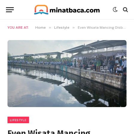
»
»
YOU ARE AT:
Home
Lifestyle
Even Wisata Mancing Disbudpar Jatim di Gresik Menarik Minat Masyarakat
LIFESTYLE
Even Wisata Mancing