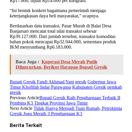
Rp17.800, dijual Rp14.000 per kilogram.
“Ini bentuk konkret bagaimana pemerintah menjaga
keterjangkauan daya beli masyarakat,” ucapnya.
Berdasarkan data transaksi, Pasar Murah di Balai Desa
Banjarsari mencatat total nilai transaksi sebesar
Rp39.127.000. Dari jumlah tersebut, transaksi komoditas
bahan pokok mencapai Rp32.944.000, sementara produk
IKM menyumbang Rp6.183.000.
Baca Juga :
Koperasi Desa Merah Putih
Diluncurkan, Berikut Harapan Bupati Gresik
Bupati Gresik Fandi Akhmad Yani
gresik
Gubernur Jawa
Timur Khofifah Indar Parawansa
Kabupaten Gresik
pemkab
gresik
Previous Article
Bupati Gresik Raih Penghargaan Terbaik II
Pembina K3 Tingkat Provinsi Jawa Timur
Next Article
Tidak Hanya Menjadi Tuan Rumah, Petrokimia
Gresik Juga Meraih 3 Penghargaan K3
Berita Terkait