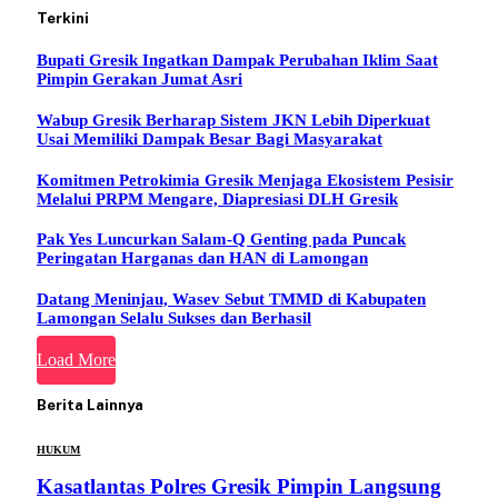
Terkini
Bupati Gresik Ingatkan Dampak Perubahan Iklim Saat
Pimpin Gerakan Jumat Asri
Wabup Gresik Berharap Sistem JKN Lebih Diperkuat
Usai Memiliki Dampak Besar Bagi Masyarakat
Komitmen Petrokimia Gresik Menjaga Ekosistem Pesisir
Melalui PRPM Mengare, Diapresiasi DLH Gresik
Pak Yes Luncurkan Salam-Q Genting pada Puncak
Peringatan Harganas dan HAN di Lamongan
Datang Meninjau, Wasev Sebut TMMD di Kabupaten
Lamongan Selalu Sukses dan Berhasil
Load More
Berita Lainnya
HUKUM
Kasatlantas Polres Gresik Pimpin Langsung