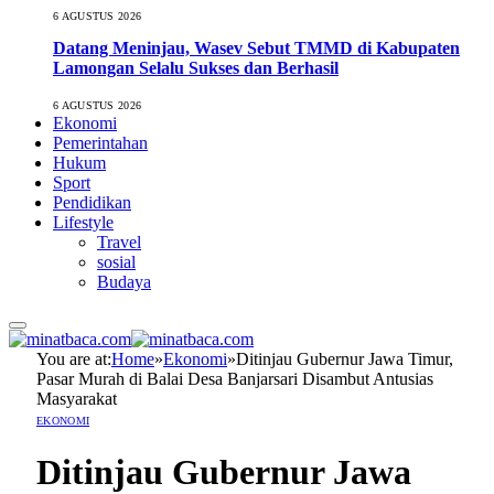
6 AGUSTUS 2026
Datang Meninjau, Wasev Sebut TMMD di Kabupaten
Lamongan Selalu Sukses dan Berhasil
6 AGUSTUS 2026
Ekonomi
Pemerintahan
Hukum
Sport
Pendidikan
Lifestyle
Travel
sosial
Budaya
You are at:
Home
»
Ekonomi
»
Ditinjau Gubernur Jawa Timur,
Pasar Murah di Balai Desa Banjarsari Disambut Antusias
Masyarakat
EKONOMI
Ditinjau Gubernur Jawa