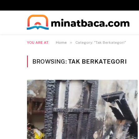
»
YOU ARE AT:
Home
Category: "Tak Berkategori"
BROWSING:
TAK BERKATEGORI