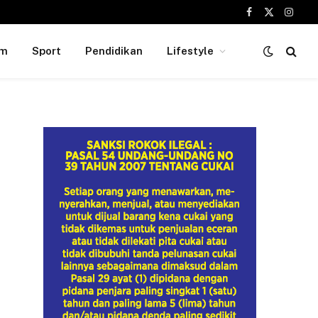
Facebook
X
Insta
(Twitter)
um
Sport
Pendidikan
Lifestyle