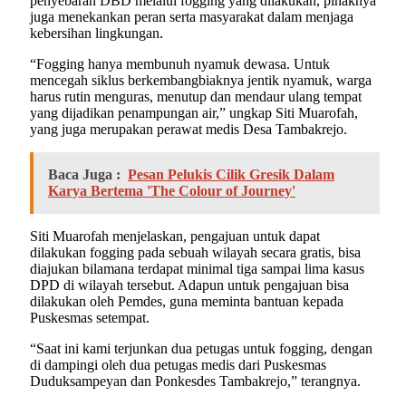
penyebaran DBD melalui fogging yang dilakukan, pihaknya
juga menekankan peran serta masyarakat dalam menjaga
kebersihan lingkungan.
“Fogging hanya membunuh nyamuk dewasa. Untuk
mencegah siklus berkembangbiaknya jentik nyamuk, warga
harus rutin menguras, menutup dan mendaur ulang tempat
yang dijadikan penampungan air,” ungkap Siti Muarofah,
yang juga merupakan perawat medis Desa Tambakrejo.
Baca Juga :
Pesan Pelukis Cilik Gresik Dalam
Karya Bertema 'The Colour of Journey'
Siti Muarofah menjelaskan, pengajuan untuk dapat
dilakukan fogging pada sebuah wilayah secara gratis, bisa
diajukan bilamana terdapat minimal tiga sampai lima kasus
DPD di wilayah tersebut. Adapun untuk pengajuan bisa
dilakukan oleh Pemdes, guna meminta bantuan kepada
Puskesmas setempat.
“Saat ini kami terjunkan dua petugas untuk fogging, dengan
di dampingi oleh dua petugas medis dari Puskesmas
Duduksampeyan dan Ponkesdes Tambakrejo,” terangnya.