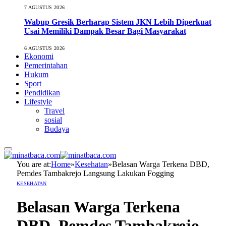
7 AGUSTUS 2026
Wabup Gresik Berharap Sistem JKN Lebih Diperkuat
Usai Memiliki Dampak Besar Bagi Masyarakat
6 AGUSTUS 2026
Ekonomi
Pemerintahan
Hukum
Sport
Pendidikan
Lifestyle
Travel
sosial
Budaya
You are at:
Home
»
Kesehatan
»
Belasan Warga Terkena DBD,
Pemdes Tambakrejo Langsung Lakukan Fogging
KESEHATAN
Belasan Warga Terkena
DBD, Pemdes Tambakrejo