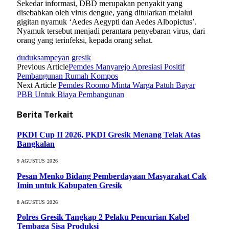
Sekedar informasi, DBD merupakan penyakit yang
disebabkan oleh virus dengue, yang ditularkan melalui
gigitan nyamuk ‘Aedes Aegypti dan Aedes Albopictus’.
Nyamuk tersebut menjadi perantara penyebaran virus, dari
orang yang terinfeksi, kepada orang sehat.
duduksampeyan
gresik
Previous Article
Pemdes Manyarejo Apresiasi Positif
Pembangunan Rumah Kompos
Next Article
Pemdes Roomo Minta Warga Patuh Bayar
PBB Untuk Biaya Pembangunan
Berita Terkait
PKDI Cup II 2026, PKDI Gresik Menang Telak Atas
Bangkalan
9 AGUSTUS 2026
Pesan Menko Bidang Pemberdayaan Masyarakat Cak
Imin untuk Kabupaten Gresik
8 AGUSTUS 2026
Polres Gresik Tangkap 2 Pelaku Pencurian Kabel
Tembaga Sisa Produksi