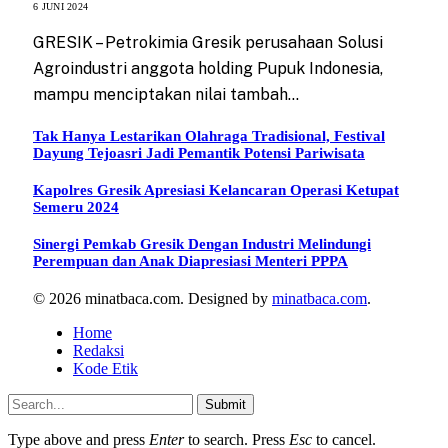
6 JUNI 2024
GRESIK – Petrokimia Gresik perusahaan Solusi
Agroindustri anggota holding Pupuk Indonesia,
mampu menciptakan nilai tambah…
Tak Hanya Lestarikan Olahraga Tradisional, Festival
Dayung Tejoasri Jadi Pemantik Potensi Pariwisata
Kapolres Gresik Apresiasi Kelancaran Operasi Ketupat
Semeru 2024
Sinergi Pemkab Gresik Dengan Industri Melindungi
Perempuan dan Anak Diapresiasi Menteri PPPA
© 2026 minatbaca.com. Designed by
minatbaca.com
.
Home
Redaksi
Kode Etik
Submit
Type above and press
Enter
to search. Press
Esc
to cancel.